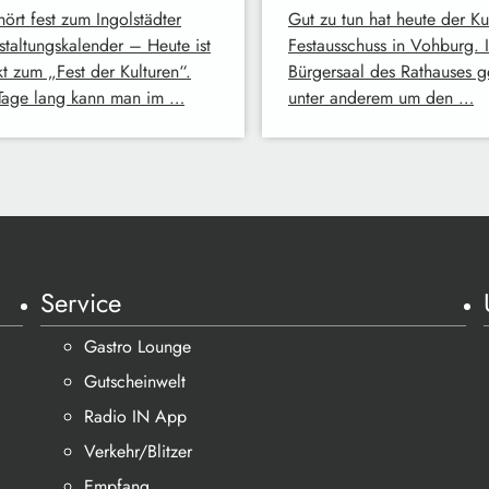
ört fest zum Ingolstädter
Gut zu tun hat heute der Ku
staltungskalender – Heute ist
Festausschuss in Vohburg. 
kt zum „Fest der Kulturen“.
Bürgersaal des Rathauses g
Tage lang kann man im …
unter anderem um den …
Service
Gastro Lounge
Gutscheinwelt
Radio IN App
Verkehr/Blitzer
Empfang