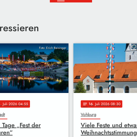
ressieren
Foto: Erich Reisinger
4
. Juli 2026 04:55
16
. Juli 2026 08:30
notes
adt
Vohburg
 Tage „Fest der
Viele Feste und etwa
uren“
Weihnachtsstimmung