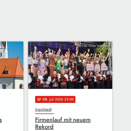
Foto: Oliver Scholtyssek
08
. Juli 2026 23:00
notes
Ingolstadt
s
Firmenlauf mit neuem
Rekord