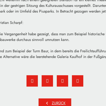
n der gestrigen Sitzung des Kulturausschusses vorgestellt. Darunter
ark oder im Umfeld des Piusparks. In Betracht gezogen werden jetz
istian Scharpf:
ie Vergangenheit habe gezeigt, dass man zum Beispiel historisch
sbauwerke durchaus sinnvoll umnutzen kann.
nd zum Beispiel der Turm Baur, in dem bereits die Freilichtaufführ
ere Alternative wäre die leerstehende Galeria Kaufhof in der Fußgä
chevron_left
ZURÜCK