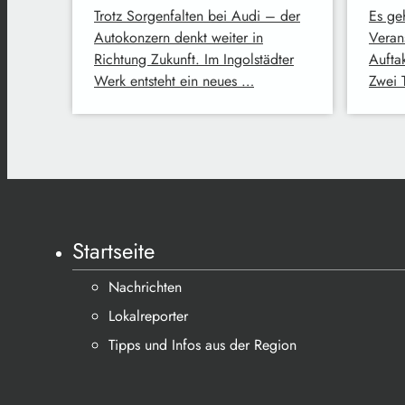
Trotz Sorgenfalten bei Audi – der
Es geh
Autokonzern denkt weiter in
Veran
Richtung Zukunft. Im Ingolstädter
Aufta
Werk entsteht ein neues …
Zwei 
Startseite
Nachrichten
Lokalreporter
Tipps und Infos aus der Region