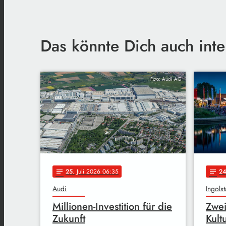
Das könnte Dich auch inte
Foto: Audi AG
25
. Juli 2026 06:35
2
notes
notes
Audi
Ingolst
Millionen-Investition für die
Zwei
Zukunft
Kult