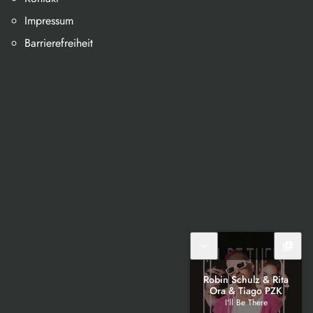
Impressum
Barrierefreiheit
expand_more
library_music
Robin Schulz & Rita
Ora & Tiago PZK
I'll Be There