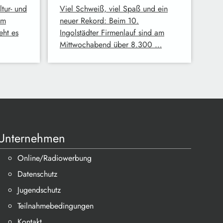
ltur- und
Viel Schweiß, viel Spaß und ein
Im
neuer Rekord: Beim 10.
eht es
Ingolstädter Firmenlauf sind am
Mittwochabend über 8.300 …
Unternehmen
Online/Radiowerbung
Datenschutz
Jugendschutz
Teilnahmebedingungen
Kontakt