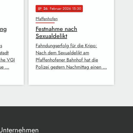
26
. Februar 2026 15:30
notes
Pfaffenhofen
ung
Festnahme nach
Sexualdelikt
as
Fahndungserfolg für die Kripo:
stadt
Nach dem Sexualdelikt am
che VGI
Pfaffenhofener Bahnhof hat die
eue …
Polizei gestern Nachmittag einen …
Unternehmen