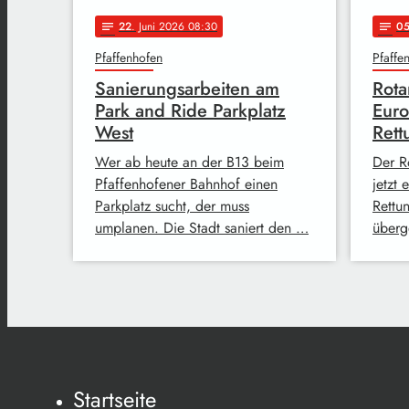
22
. Juni 2026 08:30
0
notes
notes
Pfaffenhofen
Pfaffe
Sanierungsarbeiten am
Rota
Park and Ride Parkplatz
Euro
West
Rett
Wer ab heute an der B13 beim
Der R
Pfaffenhofener Bahnhof einen
jetzt
Parkplatz sucht, der muss
Rettu
umplanen. Die Stadt saniert den …
überg
Startseite