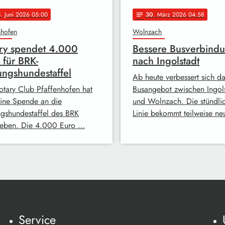
5
. Juni 2026 05:00
30
. März 2026 04:58
notes
nhofen
Wolnzach
ry spendet 4.000
Bessere Busverbind
 für BRK-
nach Ingolstadt
ungshundestaffel
Ab heute verbessert sich d
otary Club Pfaffenhofen hat
Busangebot zwischen Ingol
 eine Spende an die
und Wolnzach. Die stündli
ngshundestaffel des BRK
Linie bekommt teilweise n
eben. Die 4.000 Euro …
Service