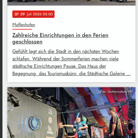
29
. Juli 2026 05:00
notes
Pfaffenhofen
Zahlreiche Einrichtungen in den Ferien
geschlossen
Gefühlt legt sich die Stadt in den nächsten Wochen
schlafen. Während der Sommerferien machen viele
städtische Einrichtungen Pause. Das Haus der
Begegnung, das Tourismusbüro, die Städtische Galerie …
Foto: Stadtverwaltung PAF