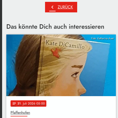
chevron_left
ZURÜCK
Das könnte Dich auch interessieren
Foto: Katharina Auer
31
. Juli 2026 05:00
notes
Pfaffenhofen