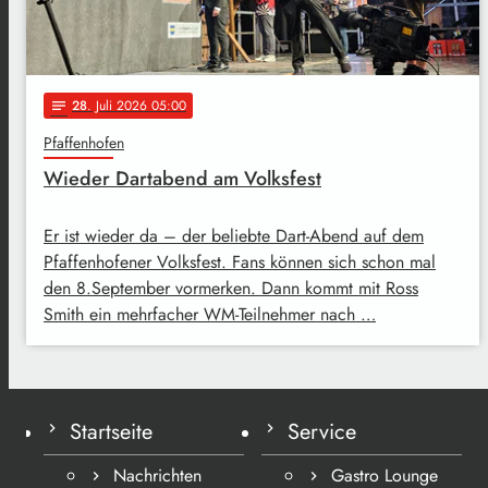
28
. Juli 2026 05:00
notes
Pfaffenhofen
Wieder Dartabend am Volksfest
Er ist wieder da – der beliebte Dart-Abend auf dem
Pfaffenhofener Volksfest. Fans können sich schon mal
den 8.September vormerken. Dann kommt mit Ross
Smith ein mehrfacher WM-Teilnehmer nach …
Startseite
Service
Nachrichten
Gastro Lounge