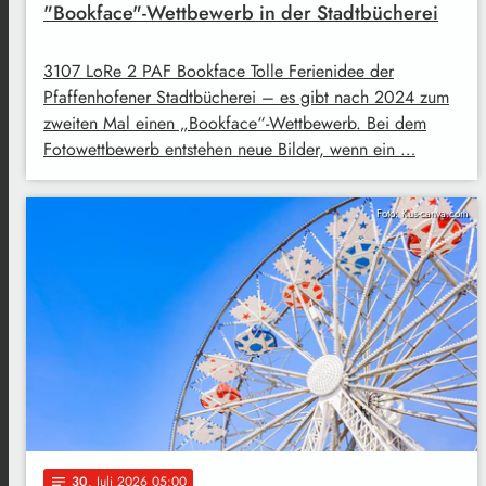
"Bookface"-Wettbewerb in der Stadtbücherei
3107 LoRe 2 PAF Bookface Tolle Ferienidee der
Pfaffenhofener Stadtbücherei – es gibt nach 2024 zum
zweiten Mal einen „Bookface“-Wettbewerb. Bei dem
Fotowettbewerb entstehen neue Bilder, wenn ein …
Foto: Kus-canva.com
30
. Juli 2026 05:00
notes