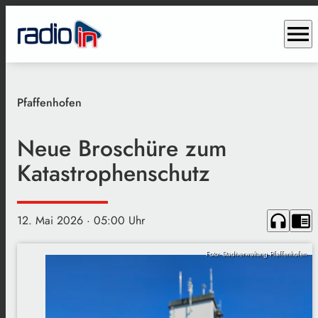
menu
Pfaffenhofen
Neue Broschüre zum
Katastrophenschutz
headphones
chrome_reader_mode
12. Mai 2026
· 05:00 Uhr
Foto: Stadtverwaltung Pfaffenhofen