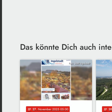
Das könnte Dich auch inte
Foto: Stadt Ingolstadt
27
. November 2025 05:00
2
notes
notes