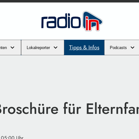
Tipps & Infos
hten
Lokalreporter
Podcasts
roschüre für Elternfa
· 05:00 Uhr