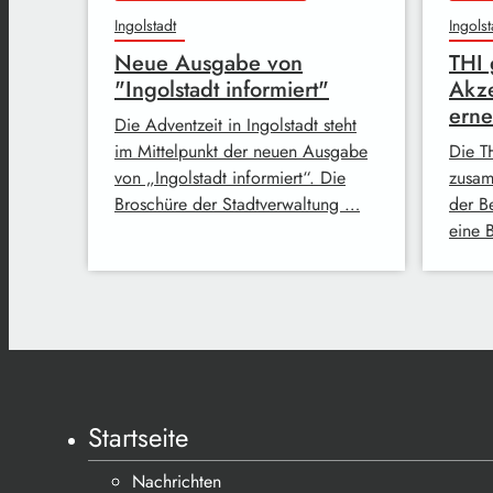
Ingolstadt
Ingolst
Neue Ausgabe von
THI 
"Ingolstadt informiert"
Akz
erne
Die Adventzeit in Ingolstadt steht
im Mittelpunkt der neuen Ausgabe
Die TH
von „Ingolstadt informiert“. Die
zusam
Broschüre der Stadtverwaltung …
der B
eine B
Startseite
Nachrichten