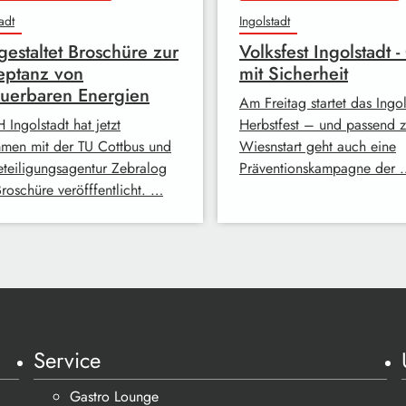
adt
Ingolstadt
gestaltet Broschüre zur
Volksfest Ingolstadt 
eptanz von
mit Sicherheit
uerbaren Energien
Am Freitag startet das Ingol
 Ingolstadt hat jetzt
Herbstfest – und passend 
men mit der TU Cottbus und
Wiesnstart geht auch eine
eteiligungsagentur Zebralog
Präventionskampagne der 
roschüre veröfffentlicht. …
Service
Gastro Lounge