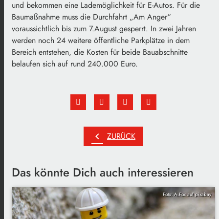
und bekommen eine Lademöglichkeit für E-Autos. Für die
Baumaßnahme muss die Durchfahrt „Am Anger“
voraussichtlich bis zum 7.August gesperrt. In zwei Jahren
werden noch 24 weitere öffentliche Parkplätze in dem
Bereich entstehen, die Kosten für beide Bauabschnitte
belaufen sich auf rund 240.000 Euro.
chevron_left
ZURÜCK
Das könnte Dich auch interessieren
Foto: A.Fox auf pixabay