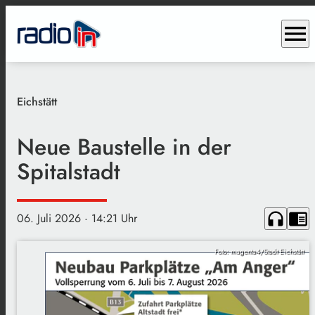
menu
Eichstätt
Neue Baustelle in der
Spitalstadt
headphones
chrome_reader_mode
06. Juli 2026
· 14:21 Uhr
Foto: magenta4/Stadt Eichstätt