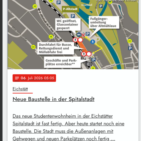
Foto: magenta4/Stadt Eichstätt
06
. Juli 2026 05:05
notes
Eichstätt
Neue Baustelle in der Spitalstadt
Das neue Studentenwohnheim in der Eichstätter
Spitalstadt ist fast fertig. Aber heute startet noch eine
Baustelle. Die Stadt muss die Außenanlagen mit
Gehwegen und neuen Parkplätzen noch fertig …