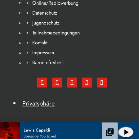
Online/Radiowerbung
Datenschutz
Jugendschutz
Teilnahmebedingungen
Kontakt
Impressum
Barrierefreiheit
Privatsphäre
Lewis Capaldi
library_music
play_arrow
Someone You Loved