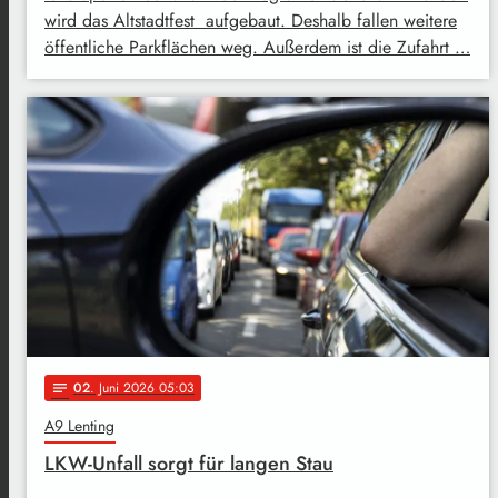
wird das Altstadtfest aufgebaut. Deshalb fallen weitere
öffentliche Parkflächen weg. Außerdem ist die Zufahrt …
02
. Juni 2026 05:03
notes
A9 Lenting
LKW-Unfall sorgt für langen Stau