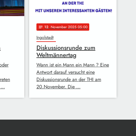
12
. November 2025 05:00
notes
Ingolstadt
m
Diskussionsrunde zum
Weltmännertag
oder
Wann ist ein Mann ein Mann ? Eine
Antwort darauf versucht eine
reten
Diskussionsrunde an der THI am
o …
20.November. Die …