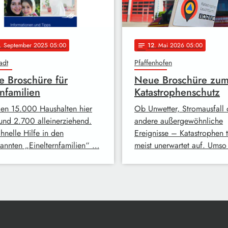
. September 2025 05:00
12
. Mai 2026 05:00
notes
adt
Pfaffenhofen
 Broschüre für
Neue Broschüre zu
rnfamilien
Katastrophenschutz
en 15.000 Haushalten hier
Ob Unwetter, Stromausfall 
rund 2.700 alleinerziehend.
andere außergewöhnliche
hnelle Hilfe in den
Ereignisse – Katastrophen t
annten „Einelternfamilien“ …
meist unerwartet auf. Ums