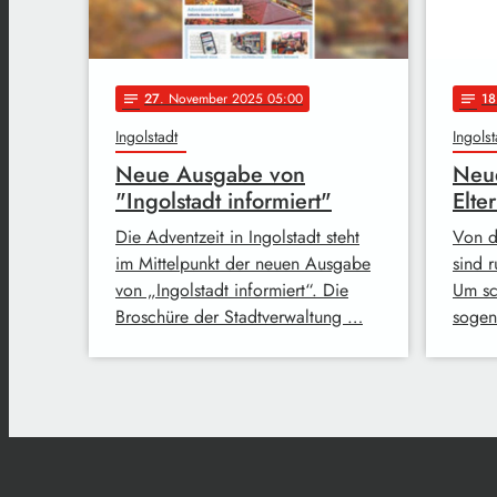
27
. November 2025 05:00
18
notes
notes
Ingolstadt
Ingolst
Neue Ausgabe von
Neue
"Ingolstadt informiert"
Elte
Die Adventzeit in Ingolstadt steht
Von d
im Mittelpunkt der neuen Ausgabe
sind 
von „Ingolstadt informiert“. Die
Um sc
Broschüre der Stadtverwaltung …
sogen