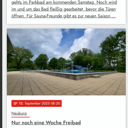
gehts im Parkbad am kommenden Samstag. Noch wird
im und um das Bad fleißig gearbeitet, bevor die Türen
öffnen. Für Sauna-Freunde gibt es zur neuen Saison …
12
. September 2025 08:20
notes
Neuburg
Nur noch eine Woche Freibad