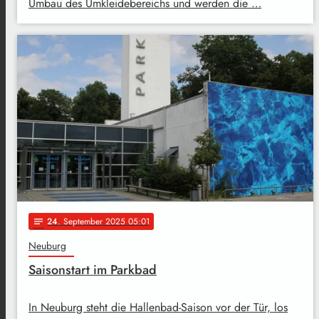
Umbau des Umkleidebereichs und werden die …
24
. September 2025 05:01
notes
Neuburg
Saisonstart im Parkbad
In Neuburg steht die Hallenbad-Saison vor der Tür, los