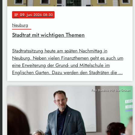
09
. Juni 2026 08:30
notes
Neuburg
Stadtrat mit wichtigen Themen
Stadtratssitzung heute am späten Nachmittag in
Neuburg. Neben vielen Finanzthemen geht es auch um
eine Erweiterung der Grund- und Mittelschule im
Englischen Garten. Dazu werden den Stadträten die …
Foto: Bündnis 90/ Die Grünen