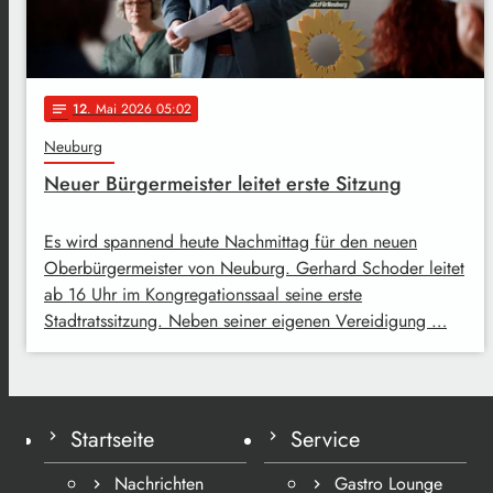
12
. Mai 2026 05:02
notes
Neuburg
Neuer Bürgermeister leitet erste Sitzung
Es wird spannend heute Nachmittag für den neuen
Oberbürgermeister von Neuburg. Gerhard Schoder leitet
ab 16 Uhr im Kongregationssaal seine erste
Stadtratssitzung. Neben seiner eigenen Vereidigung …
Startseite
Service
Nachrichten
Gastro Lounge