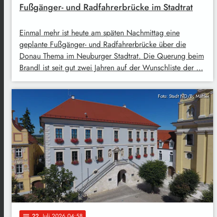
Fußgänger- und Radfahrerbrücke im Stadtrat
Einmal mehr ist heute am späten Nachmittag eine
geplante Fußgänger- und Radfahrerbrücke über die
Donau Thema im Neuburger Stadtrat. Die Querung beim
Brandl ist seit gut zwei Jahren auf der Wunschliste der …
Foto: Stadt ND/B. Mahler
22
. Juli 2026 04:58
notes