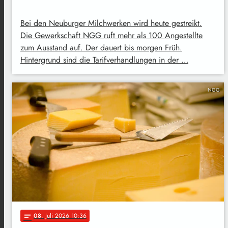
Bei den Neuburger Milchwerken wird heute gestreikt.
Die Gewerkschaft NGG ruft mehr als 100 Angestellte
zum Ausstand auf. Der dauert bis morgen Früh.
Hintergrund sind die Tarifverhandlungen in der …
NGG
08
. Juli 2026 10:36
notes