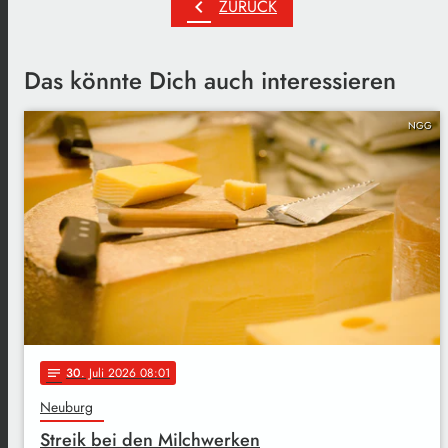
chevron_left
ZURÜCK
Das könnte Dich auch interessieren
NGG
30
. Juli 2026 08:01
notes
Neuburg
Streik bei den Milchwerken