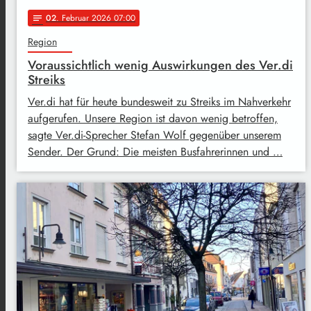
02
. Februar 2026 07:00
notes
Region
Voraussichtlich wenig Auswirkungen des Ver.di
Streiks
Ver.di hat für heute bundesweit zu Streiks im Nahverkehr
aufgerufen. Unsere Region ist davon wenig betroffen,
sagte Ver.di-Sprecher Stefan Wolf gegenüber unserem
Sender. Der Grund: Die meisten Busfahrerinnen und …