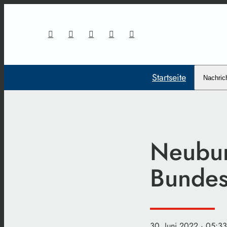
Startseite
Nachric
Neubur
Bunde
30. Juni 2022
· 05:33