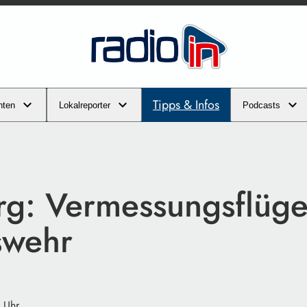
Tipps & Infos
hten
Lokalreporter
Podcasts
g: Vermessungsflüge
swehr
 Uhr