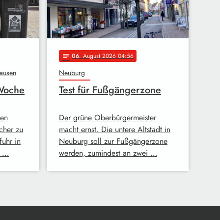
06
. August 2026 04:56
notes
hausen
Neuburg
 Woche
Test für Fußgängerzone
ßen
Der grüne Oberbürgermeister
cher zu
macht ernst. Die untere Altstadt in
uhr in
Neuburg soll zur Fußgängerzone
s …
werden, zumindest an zwei …