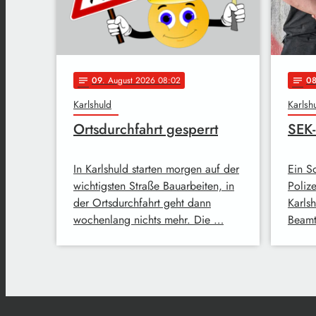
09
. August 2026 08:02
0
notes
notes
Karlshuld
Karlsh
Ortsdurchfahrt gesperrt
SEK-
In Karlshuld starten morgen auf der
Ein S
wichtigsten Straße Bauarbeiten, in
Polize
der Ortsdurchfahrt geht dann
Karls
wochenlang nichts mehr. Die …
Beamt