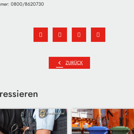
ummer: 0800/8620730
chevron_left
ZURÜCK
ressieren
Foto: Bundespolizei