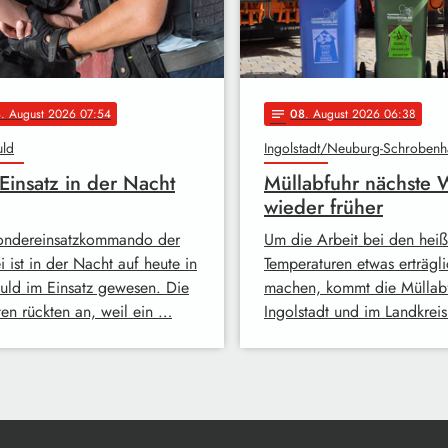
8
. August 2026 07:54
08
. August 2026 06:38
notes
uld
Ingolstadt/Neuburg-Schroben
Einsatz in der Nacht
Müllabfuhr nächste
wieder früher
ondereinsatzkommando der
Um die Arbeit bei den hei
i ist in der Nacht auf heute in
Temperaturen etwas erträgli
huld im Einsatz gewesen. Die
machen, kommt die Müllabf
en rückten an, weil ein …
Ingolstadt und im Landkrei