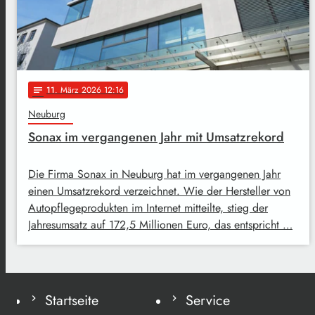
11
. März 2026 12:16
notes
Neuburg
Sonax im vergangenen Jahr mit Umsatzrekord
Die Firma Sonax in Neuburg hat im vergangenen Jahr
einen Umsatzrekord verzeichnet. Wie der Hersteller von
Autopflegeprodukten im Internet mitteilte, stieg der
Jahresumsatz auf 172,5 Millionen Euro, das entspricht …
Startseite
Service