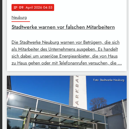
09
. April 2026 04:53
notes
Neuburg
Stadtwerke warnen vor falschen Mitarbeitern
Die Stadtwerke Neuburg warnen vor Betrügern, die sich
als Mitarbeiter des Unternehmens ausgeben. Es handelt
sich dabei um unseriöse Energieanbieter, die von Haus
zu Haus gehen oder mit Telefonanrufen versuchen, die …
Foto: Stadtwerke Neuburg