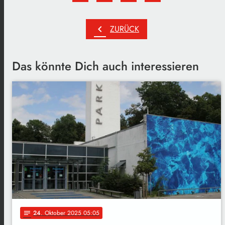
chevron_left
ZURÜCK
Das könnte Dich auch interessieren
24
. Oktober 2025 05:05
notes