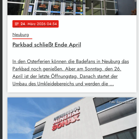
24
. März 2026 04:54
notes
Neuburg
Parkbad schließt Ende April
In den Osterferien können die Badefans in Neuburg das
Parkbad noch genießen. Aber am Sonntag, den 26.
April ist der letzte Öffnungstag. Danach startet der
Umbau des Umkleidebereichs und werden die …
Foto: Sonax GmbH