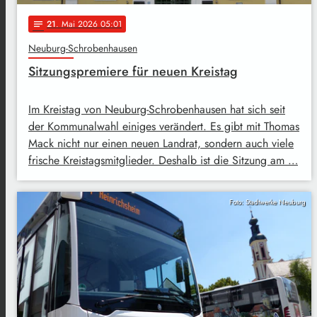
21
. Mai 2026 05:01
notes
Neuburg-Schrobenhausen
Sitzungspremiere für neuen Kreistag
Im Kreistag von Neuburg-Schrobenhausen hat sich seit
der Kommunalwahl einiges verändert. Es gibt mit Thomas
Mack nicht nur einen neuen Landrat, sondern auch viele
frische Kreistagsmitglieder. Deshalb ist die Sitzung am …
Foto: Stadtwerke Neuburg