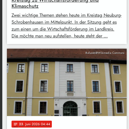
Kreistag zu Wirtschaftsförderung und
Klimaschutz
Zwei wichtige Themen stehen heute im Kreistag Neuburg-
Schrobenhausen im Mittelpunkt. In der Sitzung geht es
zum einen um die Wirtschaftsförderung im Landkreis.
Die möchte man neu aufstellen, heute steht der …
Rufus46@Wikimedia Commons
23
. Juni 2026 04:44
notes