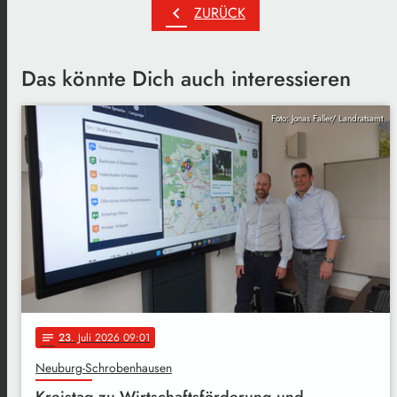
chevron_left
ZURÜCK
Das könnte Dich auch interessieren
Foto: Jonas Faller/ Landratsamt
23
. Juli 2026 09:01
notes
Neuburg-Schrobenhausen