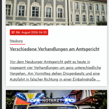
06
. August 2026 04:52
notes
Neuburg
Verschiedene Verhandlungen am Amtsgericht
Vor dem Neuburger Amtsgericht geht es heute in
insgesamt vier Verhandlungen um ganz unterschiedliche
Vergehen. Am Vormittag stehen Drogenbesitz und eine
Autofahrt in falscher Richtung in einer Einbahnstraße …
Symbolbild