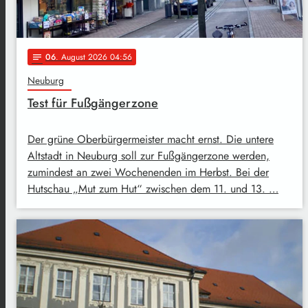
06
. August 2026 04:56
notes
Neuburg
Test für Fußgängerzone
Der grüne Oberbürgermeister macht ernst. Die untere
Altstadt in Neuburg soll zur Fußgängerzone werden,
zumindest an zwei Wochenenden im Herbst. Bei der
Hutschau „Mut zum Hut“ zwischen dem 11. und 13. …