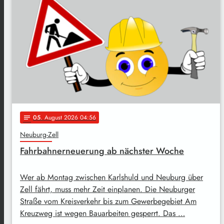
05
. August 2026 04:56
notes
Neuburg-Zell
Fahrbahnerneuerung ab nächster Woche
Wer ab Montag zwischen Karlshuld und Neuburg über
Zell fährt, muss mehr Zeit einplanen. Die Neuburger
Straße vom Kreisverkehr bis zum Gewerbegebiet Am
Kreuzweg ist wegen Bauarbeiten gesperrt. Das …