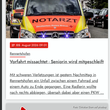
05
. August 2026 09:01
notes
Rennertshofen
Vorfahrt missachtet - Seniorin wird mitgeschleift
Mit schweren Verletzungen ist gestern Nachmittag in
Rennertshofen ein Unfall zwischen einem Fahrrad und
einem Auto zu Ende gegangen. Eine Radlerin wollte
nach rechts abbiegen, übersah dabei aber einen PKW …
Foto: Christian Dorn auf pixabay