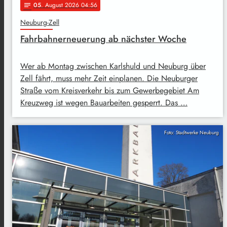
05
. August 2026 04:56
notes
Neuburg-Zell
Fahrbahnerneuerung ab nächster Woche
Wer ab Montag zwischen Karlshuld und Neuburg über
Zell fährt, muss mehr Zeit einplanen. Die Neuburger
Straße vom Kreisverkehr bis zum Gewerbegebiet Am
Kreuzweg ist wegen Bauarbeiten gesperrt. Das …
Foto: Stadtwerke Neuburg