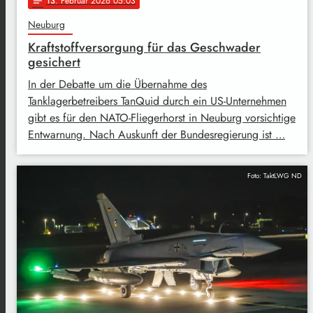
13
. Februar 2026 05:03
notes
Neuburg
Kraftstoffversorgung für das Geschwader
gesichert
In der Debatte um die Übernahme des
Tanklagerbetreibers TanQuid durch ein US-Unternehmen
gibt es für den NATO-Fliegerhorst in Neuburg vorsichtige
Entwarnung. Nach Auskunft der Bundesregierung ist …
Foto: TaktLWG ND