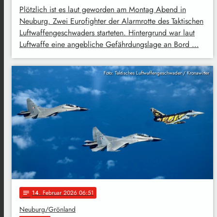
Plötzlich ist es laut geworden am Montag Abend in
Neuburg. Zwei Eurofighter der Alarmrotte des Taktischen
Luftwaffengeschwaders starteten. Hintergrund war laut
Luftwaffe eine angebliche Gefährdungslage an Bord …
Foto: Taktisches Luftwaffengeschwader / Kronawitter
14
. Februar 2026 06:51
notes
Neuburg/Grönland