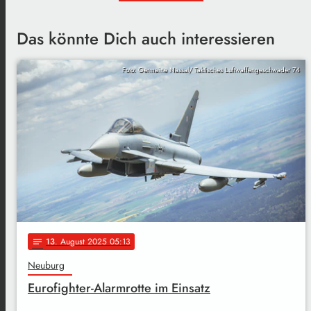
Das könnte Dich auch interessieren
Foto: Germaine Nassal/ Taktisches Luftwaffengeschwader 74
13
. August 2025 05:13
notes
Neuburg
Eurofighter-Alarmrotte im Einsatz