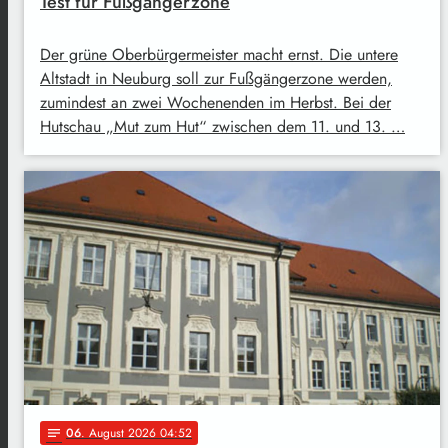
Test für Fußgängerzone
Der grüne Oberbürgermeister macht ernst. Die untere
Altstadt in Neuburg soll zur Fußgängerzone werden,
zumindest an zwei Wochenenden im Herbst. Bei der
Hutschau „Mut zum Hut“ zwischen dem 11. und 13. …
06
. August 2026 04:52
notes