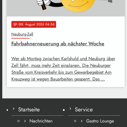
05
. August 2026 04:56
notes
Neuburg-Zell
Fahrbahnerneuerung ab nächster Woche
Wer ab Montag zwischen Karlshuld und Neuburg über
Zell fährt, muss mehr Zeit einplanen. Die Neuburger
Straße vom Kreisverkehr bis zum Gewerbegebiet Am
Kreuzweg ist wegen Bauarbeiten gesperrt. Das …
Startseite
Service
Nachrichten
Gastro Lounge