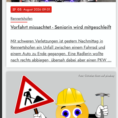
05
. August 2026 09:01
notes
Rennertshofen
Vorfahrt missachtet - Seniorin wird mitgeschleift
Mit schweren Verletzungen ist gestern Nachmittag in
Rennertshofen ein Unfall zwischen einem Fahrrad und
einem Auto zu Ende gegangen. Eine Radlerin wollte
nach rechts abbiegen, übersah dabei aber einen PKW …
Foto: Christian Dorn auf pixabay