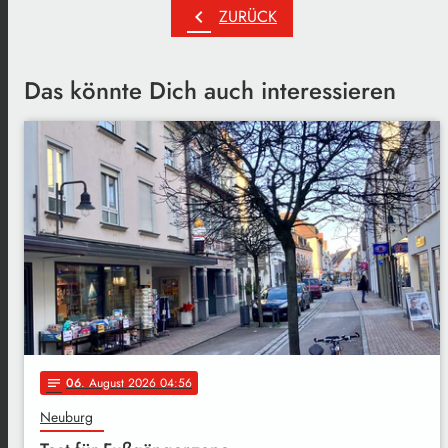
chevron_left
ZURÜCK
Das könnte Dich auch interessieren
06
. August 2026 04:56
notes
Neuburg