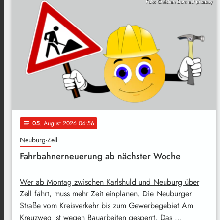
Foto: Christian Dorn auf pixabay
05
. August 2026 04:56
notes
Neuburg-Zell
Fahrbahnerneuerung ab nächster Woche
Wer ab Montag zwischen Karlshuld und Neuburg über
Zell fährt, muss mehr Zeit einplanen. Die Neuburger
Straße vom Kreisverkehr bis zum Gewerbegebiet Am
Kreuzweg ist wegen Bauarbeiten gesperrt. Das …