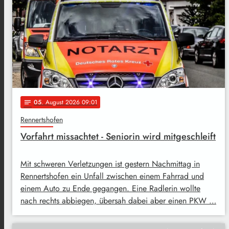
05
. August 2026 09:01
notes
Rennertshofen
Vorfahrt missachtet - Seniorin wird mitgeschleift
Mit schweren Verletzungen ist gestern Nachmittag in
Rennertshofen ein Unfall zwischen einem Fahrrad und
einem Auto zu Ende gegangen. Eine Radlerin wollte
nach rechts abbiegen, übersah dabei aber einen PKW …