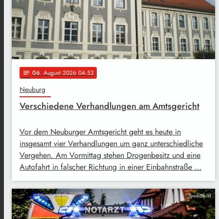
06
. August 2026 04:52
notes
Neuburg
Verschiedene Verhandlungen am Amtsgericht
Vor dem Neuburger Amtsgericht geht es heute in
insgesamt vier Verhandlungen um ganz unterschiedliche
Vergehen. Am Vormittag stehen Drogenbesitz und eine
Autofahrt in falscher Richtung in einer Einbahnstraße …
Symbolbild