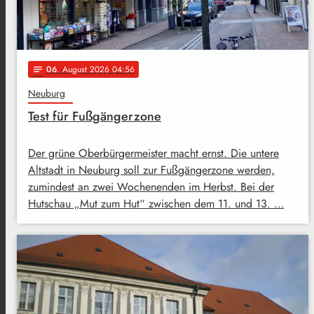
06
. August 2026 04:56
notes
Neuburg
Test für Fußgängerzone
Der grüne Oberbürgermeister macht ernst. Die untere
Altstadt in Neuburg soll zur Fußgängerzone werden,
zumindest an zwei Wochenenden im Herbst. Bei der
Hutschau „Mut zum Hut“ zwischen dem 11. und 13. …