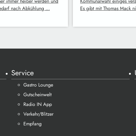
r immer heißer werden und
Kommunalwahl einiges verä
edarf nach Abkühlung …
Es gibt mit Thomas Mack n
Service
Gastro Lounge
Gutscheinwelt
Radio IN App
Verkehr/Blitzer
Empfang