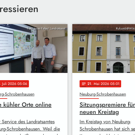
ressieren
Foto: Jonas Faller/ Landratsamt
Rufus46@Wik
. Juli 2026 05:06
21
. Mai 2026 05:01
notes
rg-Schrobenhausen
Neuburg-Schrobenhausen
e kühler Orte online
Sitzungspremiere für
neuen Kreistag
 Service des Landratsamtes
Im Kreistag von Neuburg-
rg-Schrobenhausen. Weil die
Schrobenhausen hat sich se