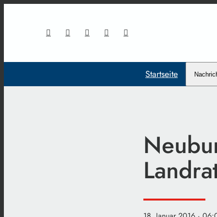
Startseite
Nachric
Neubur
Landra
18. Januar 2016
· 06: