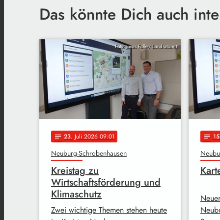
Das könnte Dich auch inte
Foto: Jonas Faller/ Landratsamt
23
. Juli 2026 09:01
15
notes
notes
Neuburg-Schrobenhausen
Neubu
Kreistag zu
Kart
Wirtschaftsförderung und
Klimaschutz
Neuer
Zwei wichtige Themen stehen heute
Neubu