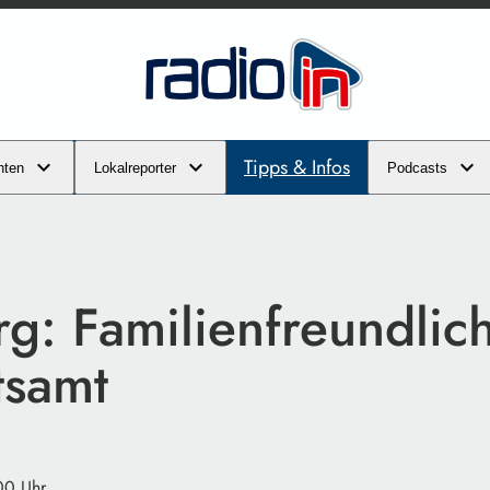
Tipps & Infos
hten
Lokalreporter
Podcasts
g: Familienfreundlic
tsamt
00 Uhr