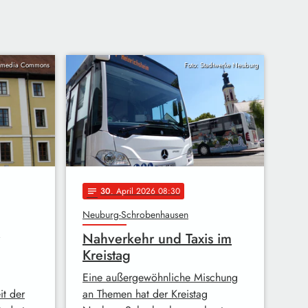
imedia Commons
Foto: Stadtwerke Neuburg
30
. April 2026 08:30
notes
Neuburg-Schrobenhausen
Nahverkehr und Taxis im
Kreistag
Eine außergewöhnliche Mischung
it der
an Themen hat der Kreistag