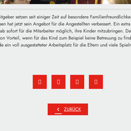
tgeber setzen seit einiger Zeit auf besondere Familienfreundlichke
 hat jetzt sein Angebot für die Angestellten verbessert. Ein extra 
b sofort für die Mitarbeiter möglich, ihre Kinder mitzubringen. Das
von Vorteil, wenn für das Kind zum Beispiel keine Betreuung zu find
ein voll ausgestatteter Arbeitsplatz für die Eltern und viele Spiel
chevron_left
ZURÜCK