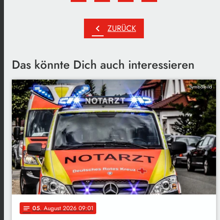
chevron_left
ZURÜCK
Das könnte Dich auch interessieren
Symbolbild
05
. August 2026 09:01
notes