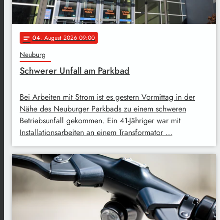
04
. August 2026 09:00
notes
Neuburg
Schwerer Unfall am Parkbad
Bei Arbeiten mit Strom ist es gestern Vormittag in der
Nähe des Neuburger Parkbads zu einem schweren
Betriebsunfall gekommen. Ein 41-Jähriger war mit
Installationsarbeiten an einem Transformator …