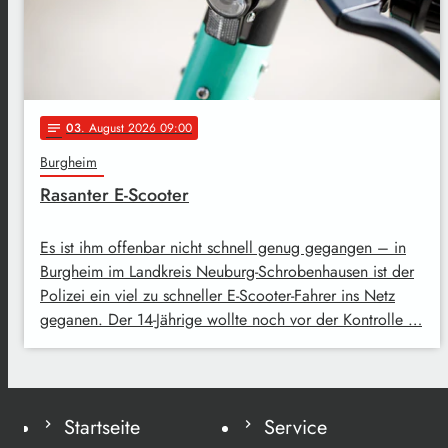
03
. August 2026 09:00
notes
Burgheim
Rasanter E-Scooter
Es ist ihm offenbar nicht schnell genug gegangen – in
Burgheim im Landkreis Neuburg-Schrobenhausen ist der
Polizei ein viel zu schneller E-Scooter-Fahrer ins Netz
geganen. Der 14-Jährige wollte noch vor der Kontrolle …
Startseite
Service