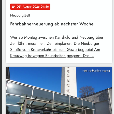
05
. August 2026 04:56
notes
Neuburg-Zell
Fahrbahnerneuerung ab nächster Woche
Wer ab Montag zwischen Karlshuld und Neuburg über
Zell fährt, muss mehr Zeit einplanen. Die Neuburger
Straße vom Kreisverkehr bis zum Gewerbegebiet Am
Kreuzweg ist wegen Bauarbeiten gesperrt. Das …
Foto: Stadtwerke Neuburg