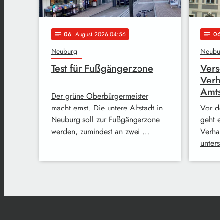
06
. August 2026 04:56
0
notes
notes
Neuburg
Neubu
Test für Fußgängerzone
Vers
Ver
Amts
Der grüne Oberbürgermeister
macht ernst. Die untere Altstadt in
Vor d
Neuburg soll zur Fußgängerzone
geht e
werden, zumindest an zwei …
Verha
unter