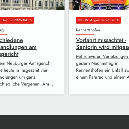
6
. August 2026 04:52
05
. August 2026 09:01
notes
rg
Rennertshofen
chiedene
Vorfahrt missachtet -
handlungen am
Seniorin wird mitgesc
gericht
Mit schweren Verletzungen 
em Neuburger Amtsgericht
gestern Nachmittag in
s heute in insgesamt vier
Rennertshofen ein Unfall z
ndlungen um ganz
einem Fahrrad und einem 
schiedliche Vergehen. Am …