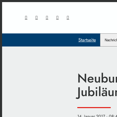
Startseite
Nachric
Neubur
Jubilä
14. Januar 2017
· 08: