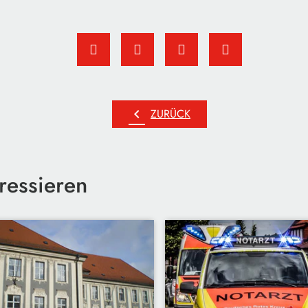
chevron_left
ZURÜCK
ressieren