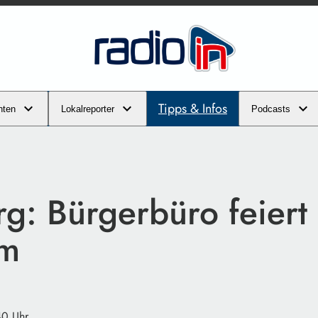
Tipps & Infos
hten
Lokalreporter
Podcasts
g: Bürgerbüro feiert
um
40 Uhr