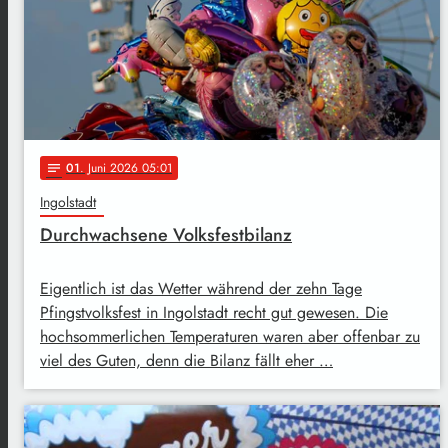
01
. Juni 2026 05:01
notes
Ingolstadt
Durchwachsene Volksfestbilanz
Eigentlich ist das Wetter während der zehn Tage
Pfingstvolksfest in Ingolstadt recht gut gewesen. Die
hochsommerlichen Temperaturen waren aber offenbar zu
viel des Guten, denn die Bilanz fällt eher …