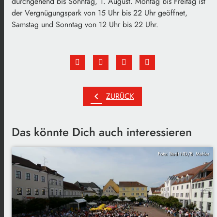
durchgehend bis Sonntag, 1. August. Montag bis Freitag ist
der Vergnügungspark von 15 Uhr bis 22 Uhr geöffnet,
Samstag und Sonntag von 12 Uhr bis 22 Uhr.
chevron_left
ZURÜCK
Das könnte Dich auch interessieren
Foto: Stadt ND/B. Mahler