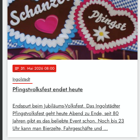
31
. Mai 2026 08:00
notes
Ingolstadt
Pfingstvolksfest endet heute
Endspurt beim Jubiläums-Volksfest. Das Ingolstädter
Pfingstvolksfest geht heute Abend zu Ende, seit 80
Jahren gibt es das beliebte Event schon. Noch bis 23
Uhr kann man Bierzelte, Fahrgeschäfte und …