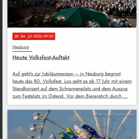
24
. Juli 2026 09:00
notes
Neuburg
Heute Volksfest-Auftakt
Auf geht’s zur Jubiläumswiesn – in Neuburg beginnt
heute das 80. Volksfest. Los geht es ab 17 Juhr mit einem
Standkonzert auf dem Schrannenplatz und dem Auszug
zum Festplatz im Ostend. Vor dem Bieranstich durch …
Foto: Loyloy Thal auf pixabay