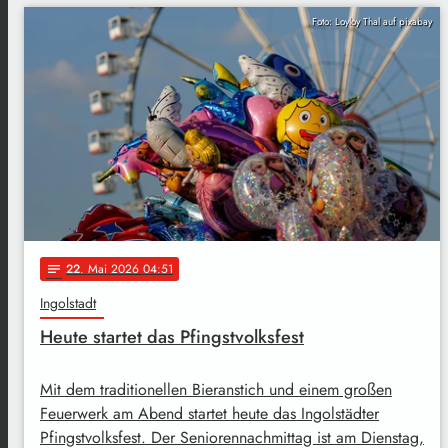
Foto: Loyloy Thal auf pixabay
22
. Mai 2026 04:51
notes
Ingolstadt
Heute startet das Pfingstvolksfest
Mit dem traditionellen Bieranstich und einem großen
Feuerwerk am Abend startet heute das Ingolstädter
Pfingstvolksfest. Der Seniorennachmittag ist am Dienstag,