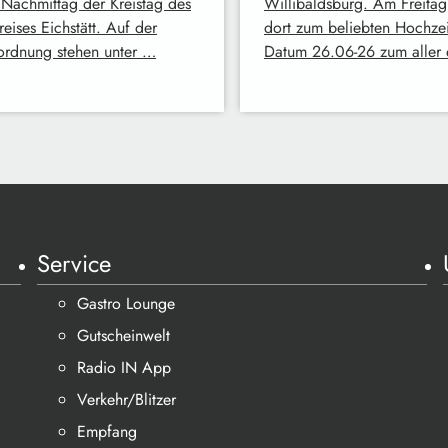
 Nachmittag der Kreistag des
Willibaldsburg. Am Freitag
eises Eichstätt. Auf der
dort zum beliebten Hochzei
ordnung stehen unter …
Datum 26.06-26 zum aller 
Service
Gastro Lounge
Gutscheinwelt
Radio IN App
Verkehr/Blitzer
Empfang