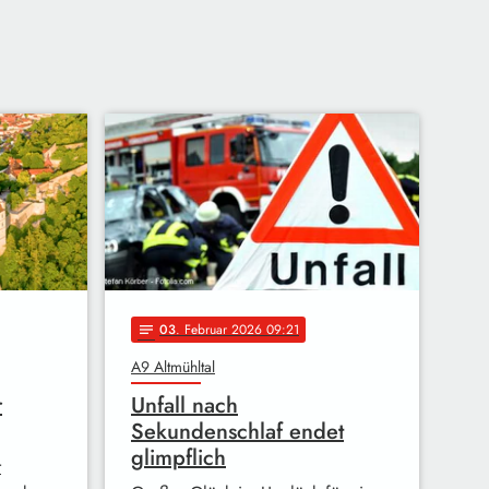
03
. Februar 2026 09:21
notes
A9 Altmühltal
r
Unfall nach
Sekundenschlaf endet
glimpflich
r