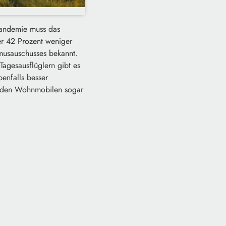
Pandemie muss das
er 42 Prozent weniger
smusauschusses bekannt.
agesausflüglern gibt es
benfalls besser
ei den Wohnmobilen sogar