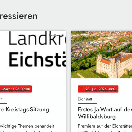
ressieren
Landkreis EI
. März 2026 09:00
28
. Juni 2026 08:01
notes
tt
Eichstätt
e Kreistags-Sitzung
Erstes Ja-Wort auf de
Willibaldsburg
 wichtige Themen behandelt
Premiere auf der Eichstätte