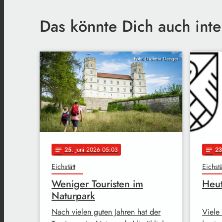
Das könnte Dich auch inte
Foto: Dietmar Denger
25
. Juni 2026 05:03
23
notes
notes
Eichstätt
Eichstä
Weniger Touristen im
Heut
Naturpark
Nach vielen guten Jahren hat der
Viele