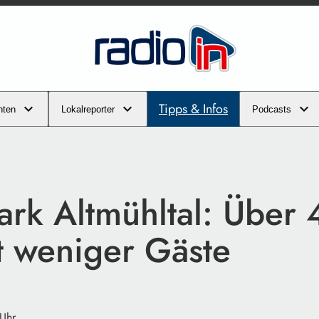
Tipps & Infos
hten
Lokalreporter
Podcasts
ark Altmühltal: Über 
t weniger Gäste
 Uhr