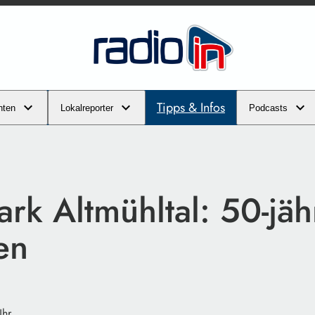
Tipps & Infos
hten
Lokalreporter
Podcasts
rk Altmühltal: 50-jäh
en
Uhr