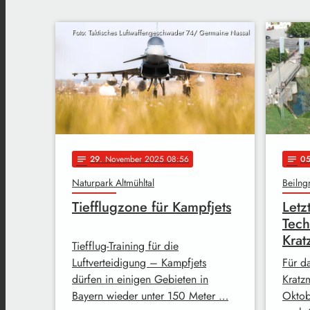
Foto: Taktisches Luftwaffengeschwader 74/ Germaine Nassal
29
. November 2025 08:56
0
notes
notes
Naturpark Altmühltal
Beilng
Tiefflugzone für Kampfjets
Letz
Tec
Krat
Tiefflug-Training für die
Luftverteidigung – Kampfjets
Für d
dürfen in einigen Gebieten in
Kratz
Bayern wieder unter 150 Meter …
Oktob