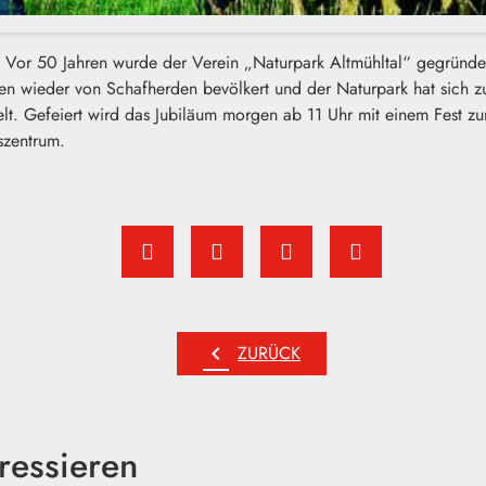
 Vor 50 Jahren wurde der Verein „Naturpark Altmühltal“ gegründet.
en wieder von Schafherden bevölkert und der Naturpark hat sich zu
elt. Gefeiert wird das Jubiläum morgen ab 11 Uhr mit einem Fest 
nszentrum.
chevron_left
ZURÜCK
ressieren