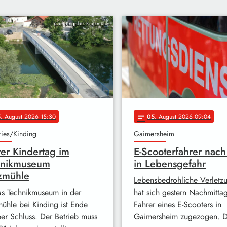
Campingplatz Kratzmühle
5
. August 2026 15:30
05
. August 2026 09:04
notes
ries/Kinding
Gaimersheim
ter Kindertag im
E-Scooterfahrer nach
hnikmuseum
in Lebensgefahr
zmühle
Lebensbedrohliche Verletz
as Technikmuseum in der
hat sich gestern Nachmitta
mühle bei Kinding ist Ende
Fahrer eines E-Scooters in
er Schluss. Der Betrieb muss
Gaimersheim zugezogen. 