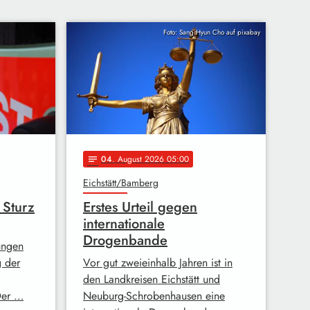
Foto: Sang Hyun Cho auf pixabay
04
. August 2026 05:00
notes
Eichstätt/Bamberg
 Sturz
Erstes Urteil gegen
internationale
Drogenbande
ungen
g der
Vor gut zweieinhalb Jahren ist in
den Landkreisen Eichstätt und
Der …
Neuburg-Schrobenhausen eine