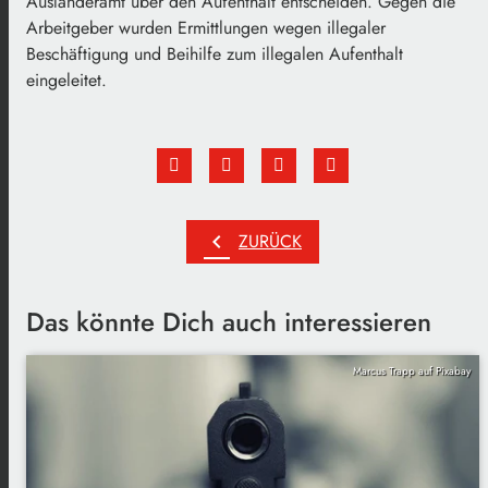
Ausländeramt über den Aufenthalt entscheiden. Gegen die
Arbeitgeber wurden Ermittlungen wegen illegaler
Beschäftigung und Beihilfe zum illegalen Aufenthalt
eingeleitet.
chevron_left
ZURÜCK
Das könnte Dich auch interessieren
Marcus Trapp auf Pixabay