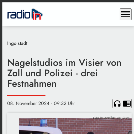
menu
Ingolstadt
Nagelstudios im Visier von
Zoll und Polizei - drei
Festnahmen
headphones
chrome_reader_mode
08. November 2024
· 09:32 Uhr
Foto: Hauptzollamt Augsburg