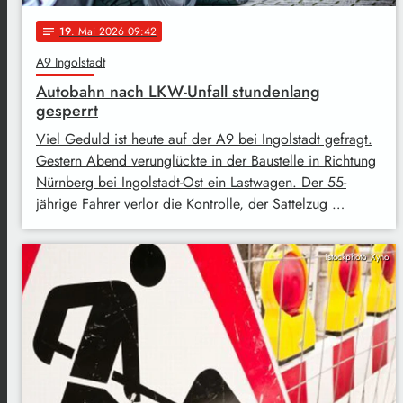
19
. Mai 2026 09:42
notes
A9 Ingolstadt
Autobahn nach LKW-Unfall stundenlang
gesperrt
Viel Geduld ist heute auf der A9 bei Ingolstadt gefragt.
Gestern Abend verunglückte in der Baustelle in Richtung
Nürnberg bei Ingolstadt-Ost ein Lastwagen. Der 55-
jährige Fahrer verlor die Kontrolle, der Sattelzug …
istockphoto_Xyno