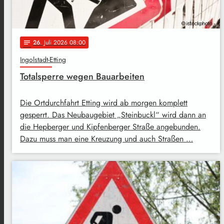
26
. Juli 2026 08:00
notes
Ingolstadt-Etting
Totalsperre wegen Bauarbeiten
Die Ortdurchfahrt Etting wird ab morgen komplett
gesperrt. Das Neubaugebiet „Steinbuckl“ wird dann an
die Hepberger und Kipfenberger Straße angebunden.
Dazu muss man eine Kreuzung und auch Straßen …