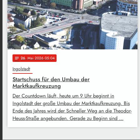
26
. Mai 2026 05:04
notes
Ingolstadt
Startschuss für den Umbau der
Marktkaufkreuzung
Der Countdown läuft, heute um 9 Uhr beginnt in
Ingolstadt der große Umbau der Marktkaufkreuzung. Bis
Ende des Jahres wird der Schneller Weg an die Theodor-
Heuss-Straße angebunden. Gerade zu Beginn sind …