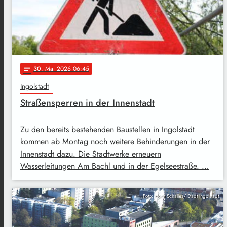
30
. Mai 2026 06:45
notes
Ingolstadt
Straßensperren in der Innenstadt
Zu den bereits bestehenden Baustellen in Ingolstadt
kommen ab Montag noch weitere Behinderungen in der
Innenstadt dazu. Die Stadtwerke erneuern
Wasserleitungen Am Bachl und in der Egelseestraße. …
Foto: Horst Schalles/ Stadt Ingolstadt