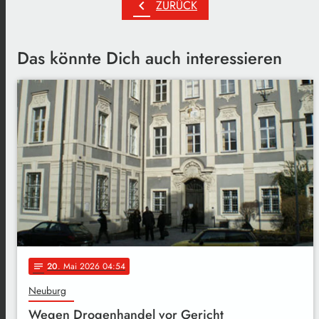
chevron_left
ZURÜCK
Das könnte Dich auch interessieren
20
. Mai 2026 04:54
notes
Neuburg
Wegen Drogenhandel vor Gericht