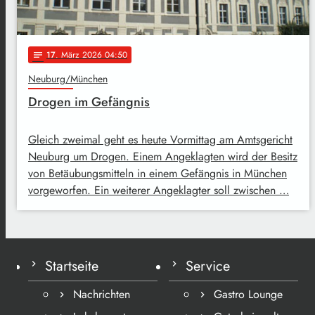
17
. März 2026 04:50
notes
Neuburg/München
Drogen im Gefängnis
Gleich zweimal geht es heute Vormittag am Amtsgericht
Neuburg um Drogen. Einem Angeklagten wird der Besitz
von Betäubungsmitteln in einem Gefängnis in München
vorgeworfen. Ein weiterer Angeklagter soll zwischen …
Startseite
Service
Nachrichten
Gastro Lounge