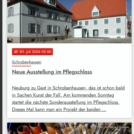
01
. Juli 2026 05:00
notes
Schrobenhausen
Neue Ausstellung im Pflegschloss
Neuburg zu Gast in Schrobenhausen, das ist schon bald
in Sachen Kunst der Fall. Am kommenden Sonntag
startet die nächste Sonderausstellung im Pflegschloss.
Dieses Mal kann man ein Projekt der beiden …
Foto: A.Fietz auf pixabay