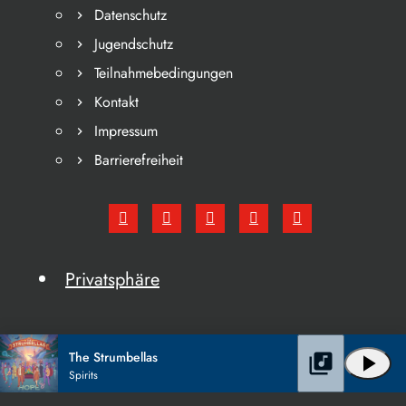
Datenschutz
Jugendschutz
Teilnahmebedingungen
Kontakt
Impressum
Barrierefreiheit
Privatsphäre
The Strumbellas
library_music
play_arrow
Spirits