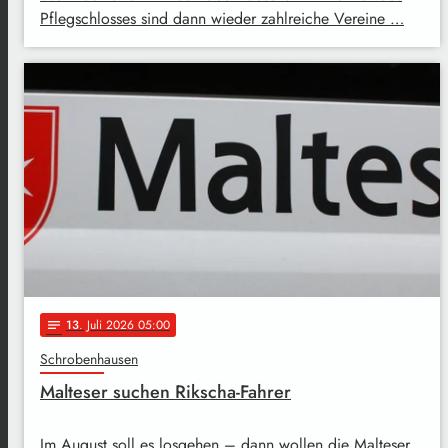
Pflegschlosses sind dann wieder zahlreiche Vereine …
13
. Juli 2026 05:00
notes
Schrobenhausen
Malteser suchen Rikscha-Fahrer
Im August soll es losgehen – dann wollen die Malteser