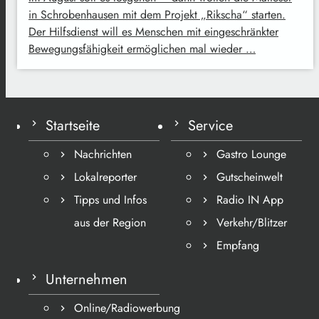
in Schrobenhausen mit dem Projekt „Rikscha“ starten.
Der Hilfsdienst will es Menschen mit eingeschränkter
Bewegungsfähigkeit ermöglichen mal wieder …
Startseite
Service
Nachrichten
Gastro Lounge
Lokalreporter
Gutscheinwelt
Tipps und Infos
Radio IN App
aus der Region
Verkehr/Blitzer
Empfang
Unternehmen
Online/Radiowerbung