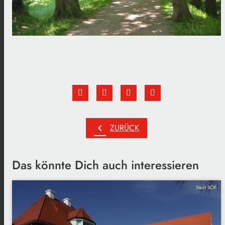
chevron_left
ZURÜCK
Das könnte Dich auch interessieren
Stadt SOB