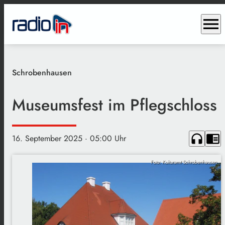
menu
Schrobenhausen
Museumsfest im Pflegschloss
headphones
chrome_reader_mode
16. September 2025
· 05:00 Uhr
Foto: Kulturamt Schrobenhausen