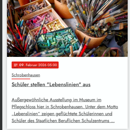
09
. Februar 2026 05:00
notes
Schrobenhausen
Schüler stellen "Lebenslinien" aus
Außergewöhnliche Ausstellung im Museum im
Pflegschloss hier in Schrobenhausen. Unter dem Motto
„Lebenslinien“ zeigen geflüchtete Schülerinnen und
Schüler des Staatlichen Beruflichen Schulzentrums …