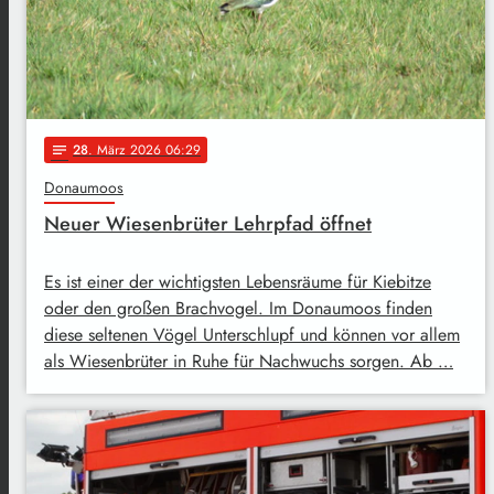
28
. März 2026 06:29
notes
Donaumoos
Neuer Wiesenbrüter Lehrpfad öffnet
Es ist einer der wichtigsten Lebensräume für Kiebitze
oder den großen Brachvogel. Im Donaumoos finden
diese seltenen Vögel Unterschlupf und können vor allem
als Wiesenbrüter in Ruhe für Nachwuchs sorgen. Ab …