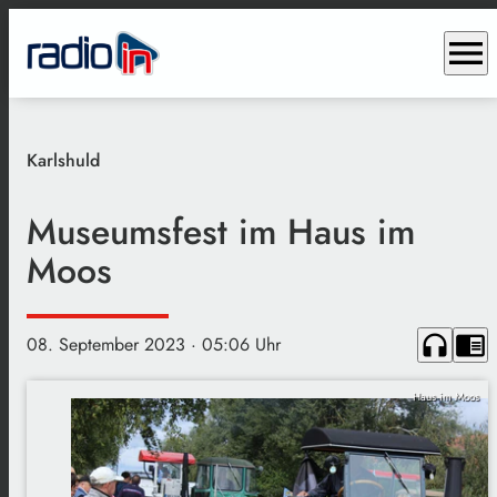
menu
Karlshuld
Museumsfest im Haus im
Moos
headphones
chrome_reader_mode
08. September 2023
· 05:06 Uhr
Haus im Moos