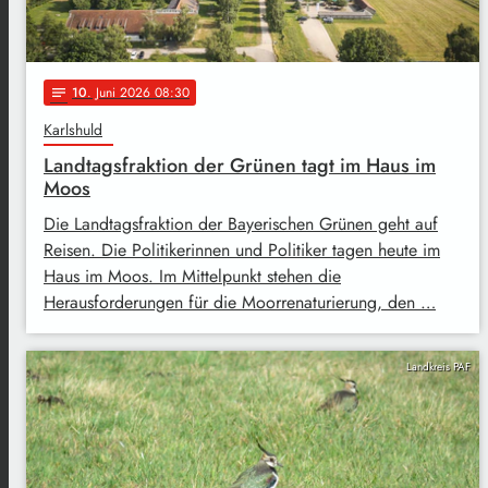
10
. Juni 2026 08:30
notes
Karlshuld
Landtagsfraktion der Grünen tagt im Haus im
Moos
Die Landtagsfraktion der Bayerischen Grünen geht auf
Reisen. Die Politikerinnen und Politiker tagen heute im
Haus im Moos. Im Mittelpunkt stehen die
Herausforderungen für die Moorrenaturierung, den …
Landkreis PAF