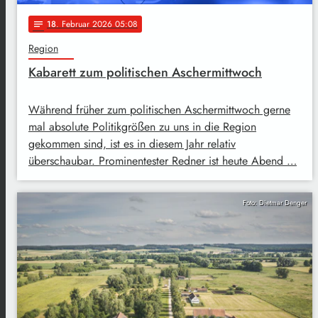
18
. Februar 2026 05:08
notes
Region
Kabarett zum politischen Aschermittwoch
Während früher zum politischen Aschermittwoch gerne
mal absolute Politikgrößen zu uns in die Region
gekommen sind, ist es in diesem Jahr relativ
überschaubar. Prominentester Redner ist heute Abend …
Foto: Dietmar Denger