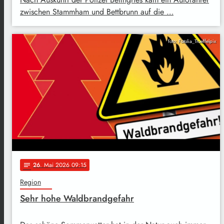
zwischen Stammham und Bettbrunn auf die …
foto: Fotolia_Trueffelpix
26
. Mai 2026 09:15
notes
Region
Sehr hohe Waldbrandgefahr