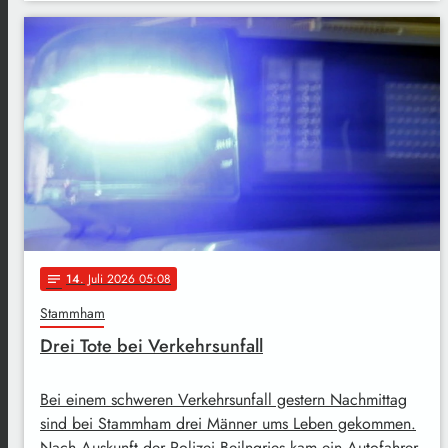
14
. Juli 2026 05:08
notes
Stammham
Drei Tote bei Verkehrsunfall
Bei einem schweren Verkehrsunfall gestern Nachmittag
sind bei Stammham drei Männer ums Leben gekommen.
Nach Auskunft der Polizei Beilngries kam ein Autofahrer