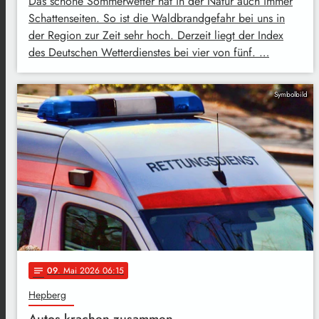
Das schöne Sommerwetter hat in der Natur auch immer
Schattenseiten. So ist die Waldbrandgefahr bei uns in
der Region zur Zeit sehr hoch. Derzeit liegt der Index
des Deutschen Wetterdienstes bei vier von fünf. …
Symbolbild
09
. Mai 2026 06:15
notes
Hepberg
Autos krachen zusammen