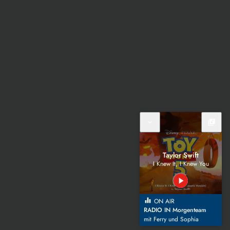
expand_more
library_music
Taylor Swift
I Knew It, I Knew You
play_arrow
equalizer
ON AIR
RADIO IN Morgenteam
mit Ferry und Sophia