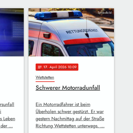
Symbolbild
17
. April 2026 10:09
notes
Wettstetten
Schwerer Motorradunfall
sunfall
Ein Motorradfahrer ist beim
i
Überholen schwer gestürzt. Er war
s Leben
gestern Nachmittag auf der Straße
 der …
Richtung Wettstetten unterwegs. …