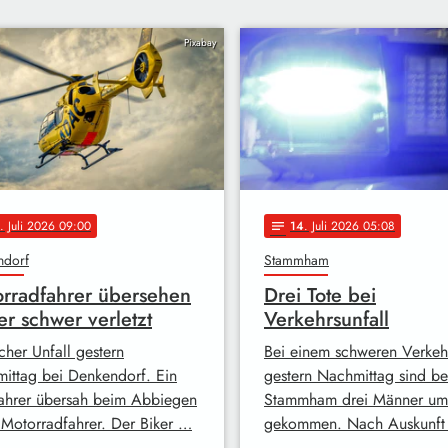
Pixabay
. Juli 2026 09:00
14
. Juli 2026 05:08
notes
ndorf
Stammham
rradfahrer übersehen
Drei Tote bei
ker schwer verletzt
Verkehrsunfall
cher Unfall gestern
Bei einem schweren Verkehr
ittag bei Denkendorf. Ein
gestern Nachmittag sind be
ahrer übersah beim Abbiegen
Stammham drei Männer um
 Motorradfahrer. Der Biker …
gekommen. Nach Auskunft