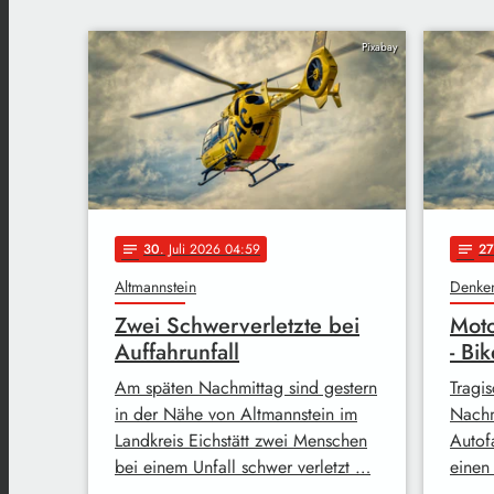
Pixabay
30
. Juli 2026 04:59
27
notes
notes
Altmannstein
Denke
Zwei Schwerverletzte bei
Moto
Auffahrunfall
- Bi
Am späten Nachmittag sind gestern
Tragis
in der Nähe von Altmannstein im
Nachm
Landkreis Eichstätt zwei Menschen
Autof
bei einem Unfall schwer verletzt …
einen