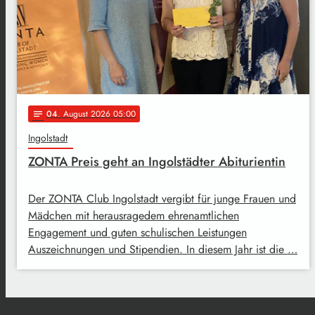
04
. August 2026 05:00
notes
Ingolstadt
ZONTA Preis geht an Ingolstädter Abiturientin
Der ZONTA Club Ingolstadt vergibt für junge Frauen und
Mädchen mit herausragedem ehrenamtlichen
Engagement und guten schulischen Leistungen
Auszeichnungen und Stipendien. In diesem Jahr ist die …