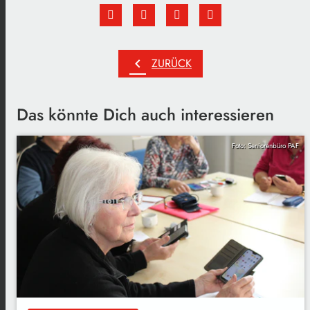
chevron_left
ZURÜCK
Das könnte Dich auch interessieren
Foto: Seniorenbüro PAF