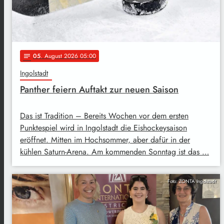
05
. August 2026 05:00
notes
Ingolstadt
Panther feiern Auftakt zur neuen Saison
Das ist Tradition – Bereits Wochen vor dem ersten
Punktespiel wird in Ingolstadt die Eishockeysaison
eröffnet. Mitten im Hochsommer, aber dafür in der
kühlen Saturn-Arena. Am kommenden Sonntag ist das …
Foto: ZONTA Ingolstadt