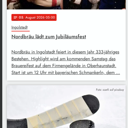
05
. August 2026 05:00
notes
Ingolstadt
Nordbräu lädt zum Jubiläumsfest
Nordbräu in Ingolstadt feiert in diesem Jahr 333-jähriges
Bestehen. Highlight wird am kommenden Samstag das
Brauereifest auf dem Firmengelände in Oberhaunstadt.
Start ist um 12 Uhr mit bayerischen Schmankerln, dem …
Foto: soerli auf pixabay