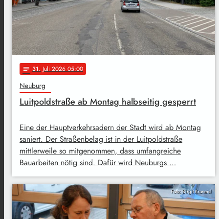
31
. Juli 2026 05:00
notes
Neuburg
Luitpoldstraße ab Montag halbseitig gesperrt
Eine der Hauptverkehrsadern der Stadt wird ab Montag
saniert. Der Straßenbelag ist in der Luitpoldstraße
mittlerweile so mitgenommen, dass umfangreiche
Bauarbeiten nötig sind. Dafür wird Neuburgs …
Foto: Birgit Kroneisl