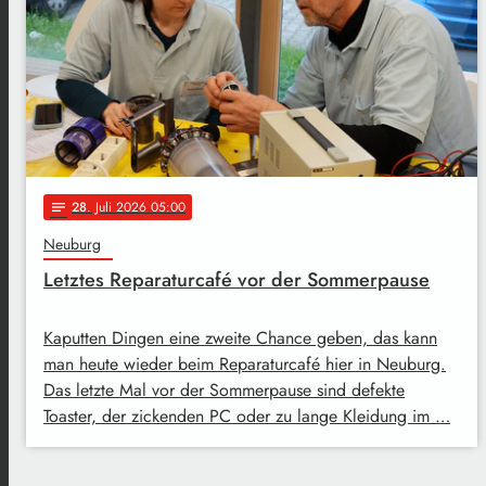
28
. Juli 2026 05:00
notes
Neuburg
Letztes Reparaturcafé vor der Sommerpause
Kaputten Dingen eine zweite Chance geben, das kann
man heute wieder beim Reparaturcafé hier in Neuburg.
Das letzte Mal vor der Sommerpause sind defekte
Toaster, der zickenden PC oder zu lange Kleidung im …