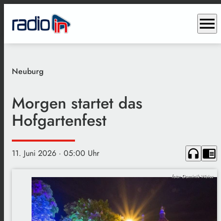
menu
Neuburg
Morgen startet das
Hofgartenfest
headphones
chrome_reader_mode
11. Juni 2026
· 05:00 Uhr
foto: Dominik Weiss