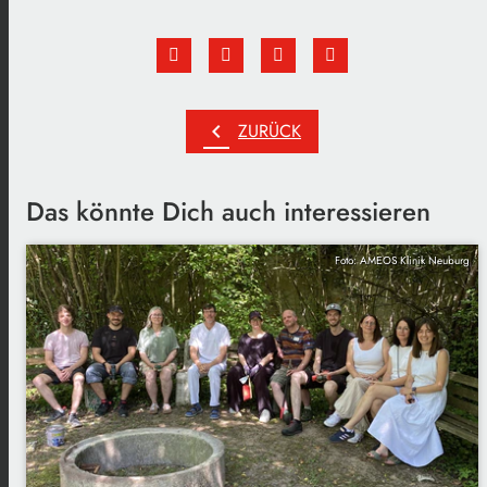
chevron_left
ZURÜCK
Das könnte Dich auch interessieren
Foto: AMEOS Klinik Neuburg