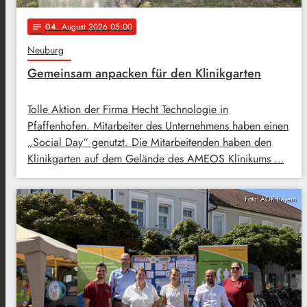
04
. August 2026 05:00
notes
Neuburg
Gemeinsam anpacken für den Klinikgarten
Tolle Aktion der Firma Hecht Technologie in
Pfaffenhofen. Mitarbeiter des Unternehmens haben einen
„Social Day“ genutzt. Die Mitarbeitenden haben den
Klinikgarten auf dem Gelände des AMEOS Klinikums …
Foto: AOK Bayern