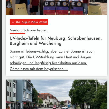
03
. August 2026 05:00
notes
Neuburg-Schrobenhausen
UV-Index-Tafeln für Neuburg, Schrobenhausen,
Burgheim und Weichering
Sonne ist lebenswichtig, aber zu viel Sonne ist auch
nicht gut. Die UV-Strahlung kann Haut und Augen
schädigen und langfristig Krankheiten auslösen.
Gemeinsam mit dem bayerischen …
Foto: Bernhard Mahler