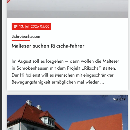
13
. Juli 2026 05:00
notes
Schrobenhausen
Malteser suchen Rikscha-Fahrer
Im August soll es losgehen – dann wollen die Malteser
in Schrobenhausen mit dem Projekt „Rikscha“ starten.
Der Hilfsdienst will es Menschen mit eingeschränkter
Bewegungsfähigkeit ermöglichen mal wieder …
Stadt SOB