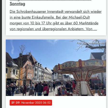
Sonntag
Die Schrobenhausener Innenstadt verwandelt sich wieder
in eine bunte Einkaufsmeile. Bei der Michaeli-Dult
morgen von 10 bis 17 Uhr gibt es über 60 Marktstände
von regionalen und überregionalen Anbietern. Von …
Foto: Stadt Schrobenhausen
09
. November 2025 06:52
notes