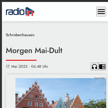
menu
Schrobenhausen
Morgen Mai-Dult
headphones
chrome_reader_mode
17. Mai 2025
· 06:48 Uhr
Stadt SOB