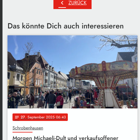
chevron_left
ZURÜCK
Das könnte Dich auch interessieren
Foto: Stadt Schrobenhausen
27
. September 2025 06:43
notes
Schrobenhausen
Morgen Michaeli-Dult und verkaufsoffener