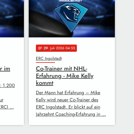
29
. Juli 2026 04:55
notes
ERC Ingolstadt
r im
Co-Trainer mit NHL-
Erfahrung - Mike Kelly
kommt
t: 1.200
Der Mann hat Erfahrung – Mike
ur
Kelly wird neuer Co-Trainer des
 ERCI …
ERC Ingolstadt. Er blickt auf ein
Jahrzehnt Coaching-Erfahrung in …