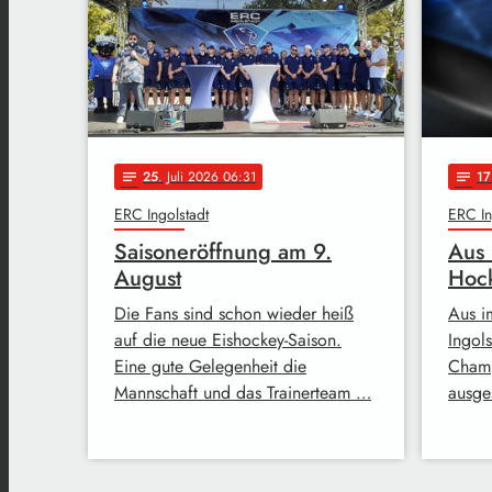
25
. Juli 2026 06:31
17
notes
notes
ERC Ingolstadt
ERC In
Saisoneröffnung am 9.
Aus 
August
Hoc
Die Fans sind schon wieder heiß
Aus i
auf die neue Eishockey-Saison.
Ingols
Eine gute Gelegenheit die
Champ
Mannschaft und das Trainerteam …
ausge