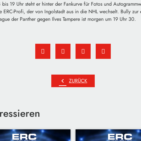
 bis 19 Uhr steht er hinter der Fankurve für Fotos und Autogramm
e ERC-Profi, der von Ingolstadt aus in die NHL wechselt. Bully zur e
gue der Panther gegen Ilves Tampere ist morgen um 19 Uhr 30.
chevron_left
ZURÜCK
ressieren