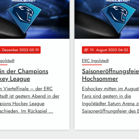
. Dezember 2025 05:19
11
. August 2025 04:52
notes
golstadt
ERC Ingolstadt
in der Champions
Saisoneröffnungsfeie
key League
Hochsommer
m Viertelfinale – der ERC
Eishockey mitten im Augus
tadt ist gestern Abend in der
Fans sind gestern in die
ions Hockey League
Ingolstädter Saturn Arena z
schieden. Im Rückspiel …
Saisoneröffnungsfeier des