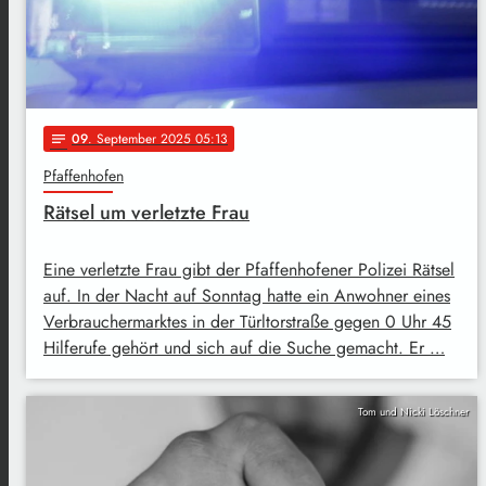
09
. September 2025 05:13
notes
Pfaffenhofen
Rätsel um verletzte Frau
Eine verletzte Frau gibt der Pfaffenhofener Polizei Rätsel
auf. In der Nacht auf Sonntag hatte ein Anwohner eines
Verbrauchermarktes in der Türltorstraße gegen 0 Uhr 45
Hilferufe gehört und sich auf die Suche gemacht. Er …
Tom und Nicki Löschner