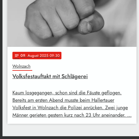
09
. August 2025 09:30
notes
Wolnzach
Volksfestauftakt mit Schlägerei
Kaum losgegangen, schon sind die Fäuste geflogen.
Bereits am ersten Abend musste beim Hallertauer
Volksfest in Wolnzach die Polizei anrücken. Zwei junge
Männer gerieten gestern kurz nach 23 Uhr aneinander. …