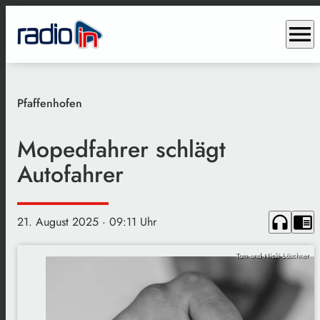
menu
Pfaffenhofen
Mopedfahrer schlägt
Autofahrer
headphones
chrome_reader_mode
21. August 2025
· 09:11 Uhr
Tom und Nicki Löschner