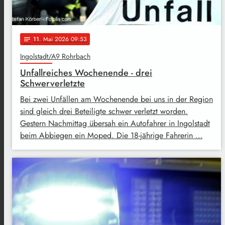
11
. Mai 2026 09:53
notes
Ingolstadt/A9 Rohrbach
Unfallreiches Wochenende - drei
Schwerverletzte
Bei zwei Unfällen am Wochenende bei uns in der Region
sind gleich drei Beteiligte schwer verletzt worden.
Gestern Nachmittag übersah ein Autofahrer in Ingolstadt
beim Abbiegen ein Moped. Die 18-jährige Fahrerin …