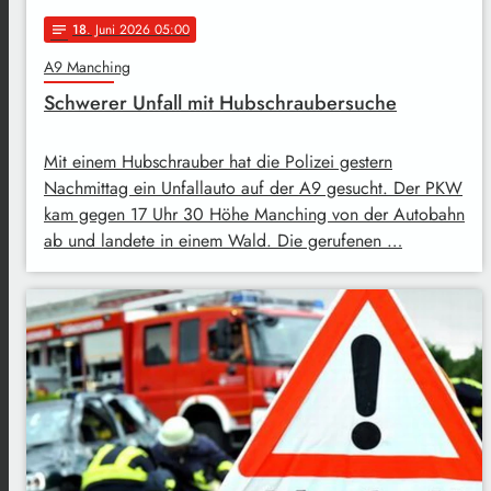
18
. Juni 2026 05:00
notes
A9 Manching
Schwerer Unfall mit Hubschraubersuche
Mit einem Hubschrauber hat die Polizei gestern
Nachmittag ein Unfallauto auf der A9 gesucht. Der PKW
kam gegen 17 Uhr 30 Höhe Manching von der Autobahn
ab und landete in einem Wald. Die gerufenen …