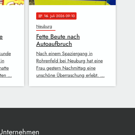
16
. Juli 2026 09:10
notes
Neuburg
e
Fette Beute nach
Autoaufbruch
ekunde
Nach einem Spaziergang in
Ein
Rohrenfeld bei Neuburg hat eine
hatte
Frau gestern Nachmittag eine
sten …
unschöne Überraschung erlebt. …
Unternehmen