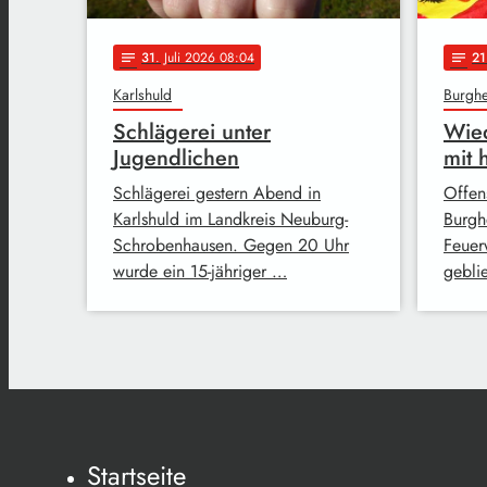
31
. Juli 2026 08:04
21
notes
notes
Karlshuld
Burgh
Schlägerei unter
Wied
Jugendlichen
mit
Schlägerei gestern Abend in
Offens
Karlshuld im Landkreis Neuburg-
Burgh
Schrobenhausen. Gegen 20 Uhr
Feuer
wurde ein 15-jähriger …
gebli
Startseite