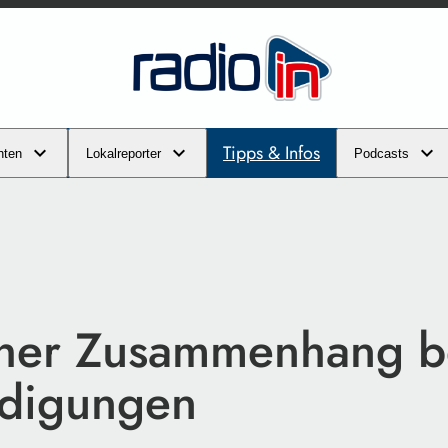
Tipps & Infos
hten
Lokalreporter
Podcasts
her Zusammenhang b
digungen