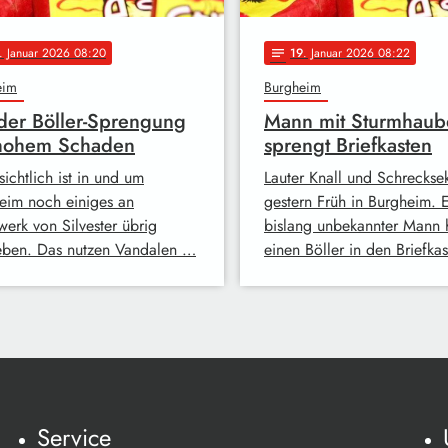
. Januar 2026 08:20
19
. Januar 2026 08:22
notes
eim
Burgheim
er Böller-Sprengung
Mann mit Sturmhaub
 hohem Schaden
sprengt Briefkasten
ichtlich ist in und um
Lauter Knall und Schrecks
eim noch einiges an
gestern Früh in Burgheim. 
werk von Silvester übrig
bislang unbekannter Mann 
eben. Das nutzen Vandalen …
einen Böller in den Briefka
Service