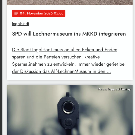
04
. November 2025 05:08
notes
Ingolstadt
SPD will Lechnermuseum ins MKKD integrieren
Die Stadt Ingolstadt muss an allen Ecken und Enden
sparen und die Parteien versuchen, kreative
Sparmaßnahmen zu entwickeln. Immer wieder geriet bei
der Diskussion das Alf-Lechner-Museum in den …
Marcus Trapp auf Pixabay