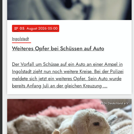
05
. August 2026 05:00
notes
Ingolstadt
Weiteres Opfer bei Schüssen auf Auto
Der Vorfall um Schüsse auf ein Auto an einer Ampel in
Ingolstadt zieht nun noch weitere Kreise. Bei der Polizei
meldete sich jetzt ein weiteres Opfer. Sein Auto wurde
bereits Anfang Juli an der gleichen Kreuzung …
PETA Deutschland e.V.