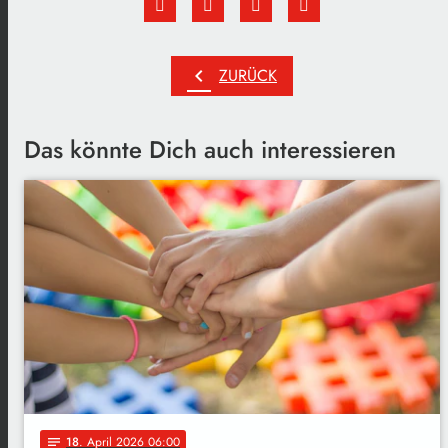
chevron_left
ZURÜCK
Das könnte Dich auch interessieren
18
. April 2026 06:00
notes