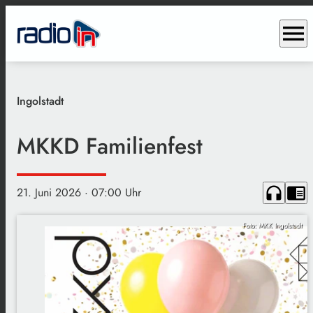
menu
Ingolstadt
MKKD Familienfest
headphones
chrome_reader_mode
21. Juni 2026
· 07:00 Uhr
Foto: MKK Ingolstadt