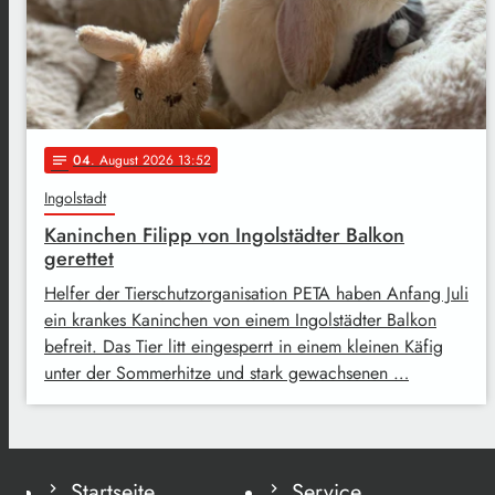
04
. August 2026 13:52
notes
Ingolstadt
Kaninchen Filipp von Ingolstädter Balkon
gerettet
Helfer der Tierschutzorganisation PETA haben Anfang Juli
ein krankes Kaninchen von einem Ingolstädter Balkon
befreit. Das Tier litt eingesperrt in einem kleinen Käfig
unter der Sommerhitze und stark gewachsenen …
Startseite
Service