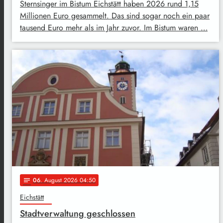
Sternsinger im Bistum Eichstätt haben 2026 rund 1,15
Millionen Euro gesammelt. Das sind sogar noch ein paar
tausend Euro mehr als im Jahr zuvor. Im Bistum waren …
06
. August 2026 04:50
notes
Eichstätt
Stadtverwaltung geschlossen