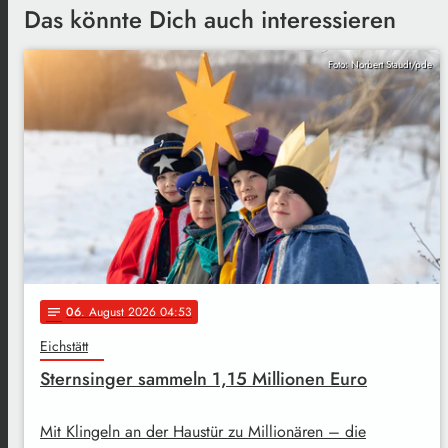
Das könnte Dich auch interessieren
Foto: Norbert Staudt/pde
06
. August 2026 04:53
notes
Eichstätt
Sternsinger sammeln 1,15 Millionen Euro
Mit Klingeln an der Haustür zu Millionären – die