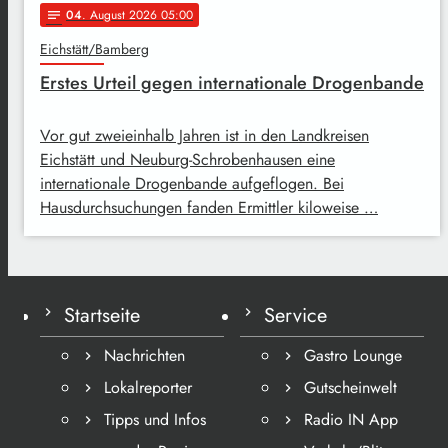
04
. August 2026 05:00
notes
Eichstätt/Bamberg
Erstes Urteil gegen internationale Drogenbande
Vor gut zweieinhalb Jahren ist in den Landkreisen
Eichstätt und Neuburg-Schrobenhausen eine
internationale Drogenbande aufgeflogen. Bei
Hausdurchsuchungen fanden Ermittler kiloweise …
Startseite
Service
Nachrichten
Gastro Lounge
Lokalreporter
Gutscheinwelt
Tipps und Infos
Radio IN App