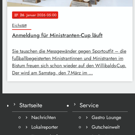
26
. Januar 2026 05:00
notes
Eichstätt
Anmeldung für Ministranten-Cup läuft
Sie tauschen die Messgewänder gegen Sportoutfit – die
fußballbegeisterten Ministrantinnen und Ministranten im
Bistum freuen sich schon wieder auf den Willibalds-Cup.
Der wird am Samstag, den 7.März im …
Startseite
Service
Nachrichten
Gastro Lounge
Lokalreporter
Gutscheinwelt