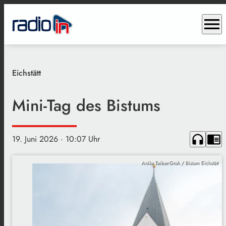
menu
Eichstätt
Mini-Tag des Bistums
headphones
chrome_reader_mode
19. Juni 2026
· 10:07 Uhr
Anika Taiber-Groh / Bistum Eichstätt