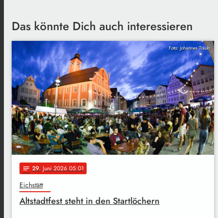
Das könnte Dich auch interessieren
Foto: Johannes Traub
29
. Juni 2026 05:01
notes
Eichstätt
Altstadtfest steht in den Startlöchern