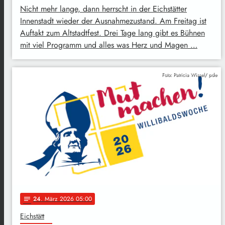
Nicht mehr lange, dann herrscht in der Eichstätter
Innenstadt wieder der Ausnahmezustand. Am Freitag ist
Auftakt zum Altstadtfest. Drei Tage lang gibt es Bühnen
mit viel Programm und alles was Herz und Magen …
Foto: Patricia Wissel/ pde
24
. März 2026 05:00
notes
Eichstätt