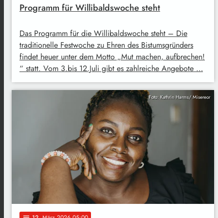
Programm für Willibaldswoche steht
Das Programm für die Willibaldswoche steht – Die
traditionelle Festwoche zu Ehren des Bistumsgründers
findet heuer unter dem Motto „Mut machen, aufbrechen!
“ statt. Vom 3.bis 12.Juli gibt es zahlreiche Angebote …
Foto: Kathrin Harms/ Misereor
12
. März 2026 05:00
notes