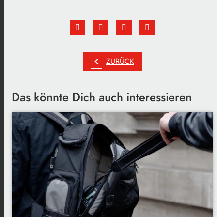
chevron_left
ZURÜCK
Das könnte Dich auch interessieren