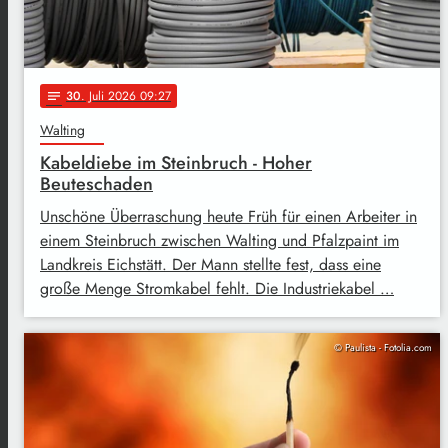
30
. Juli 2026 09:27
notes
Walting
Kabeldiebe im Steinbruch - Hoher
Beuteschaden
Unschöne Überraschung heute Früh für einen Arbeiter in
einem Steinbruch zwischen Walting und Pfalzpaint im
Landkreis Eichstätt. Der Mann stellte fest, dass eine
große Menge Stromkabel fehlt. Die Industriekabel …
© Paulista - Fotolia.com