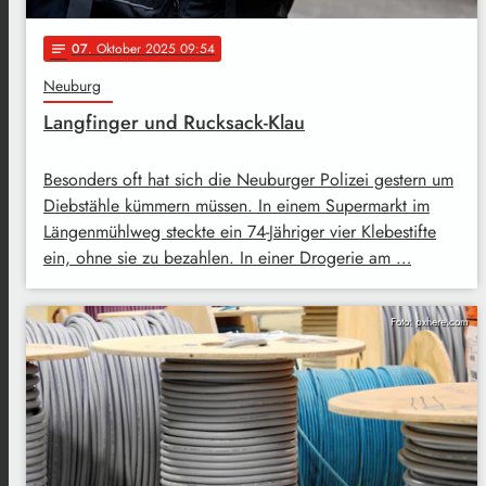
07
. Oktober 2025 09:54
notes
Neuburg
Langfinger und Rucksack-Klau
Besonders oft hat sich die Neuburger Polizei gestern um
Diebstähle kümmern müssen. In einem Supermarkt im
Längenmühlweg steckte ein 74-Jähriger vier Klebestifte
ein, ohne sie zu bezahlen. In einer Drogerie am …
Foto: pxhere.com