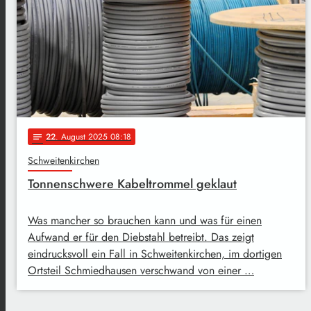
22
. August 2025 08:18
notes
Schweitenkirchen
Tonnenschwere Kabeltrommel geklaut
Was mancher so brauchen kann und was für einen
Aufwand er für den Diebstahl betreibt. Das zeigt
eindrucksvoll ein Fall in Schweitenkirchen, im dortigen
Ortsteil Schmiedhausen verschwand von einer …