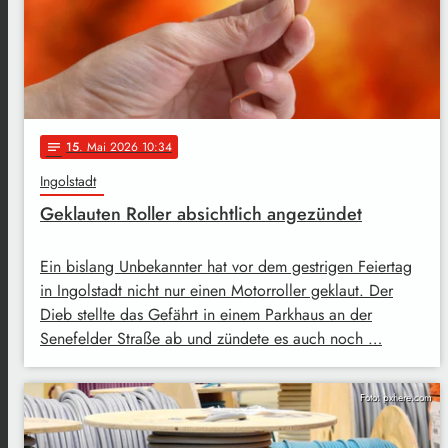
15
. Mai 2026 10:34
notes
Ingolstadt
Geklauten Roller absichtlich angezündet
Ein bislang Unbekannter hat vor dem gestrigen Feiertag
in Ingolstadt nicht nur einen Motorroller geklaut. Der
Dieb stellte das Gefährt in einem Parkhaus an der
Senefelder Straße ab und zündete es auch noch …
Foto: pxhere.com