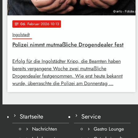
06
. Februar 2026 10:13
notes
Ingolstadt
Polizei nimmt mutmaßliche Drogendealer fest
Erfolg für die Ingolstädter Kripo, die Beamten haben
bereits vergangene Woche zwei mutmaßliche
Drogendealer festgenommen. Wie erst heute bekannt
wurde, überraschte die Polizei am Donnerstag …
Startseite
Service
Nachrichten
Gastro Lounge