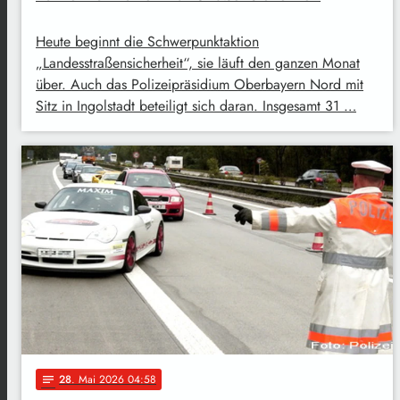
Heute beginnt die Schwerpunktaktion
„Landesstraßensicherheit“, sie läuft den ganzen Monat
über. Auch das Polizeipräsidium Oberbayern Nord mit
Sitz in Ingolstadt beteiligt sich daran. Insgesamt 31 …
28
. Mai 2026 04:58
notes