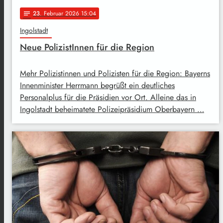
23
. Februar 2026 15:04
notes
Ingolstadt
Neue PolizistInnen für die Region
Mehr Polizistinnen und Polizisten für die Region: Bayerns
Innenminister Herrmann begrüßt ein deutliches
Personalplus für die Präsidien vor Ort. Alleine das in
Ingolstadt beheimatete Polizeipräsidium Oberbayern …