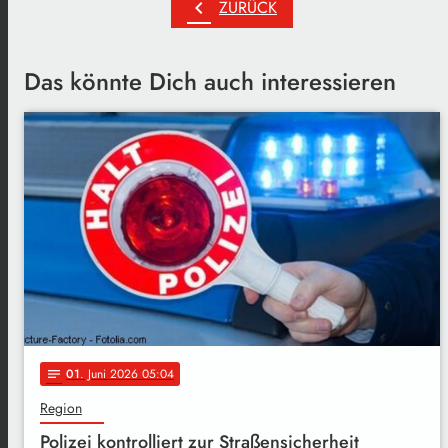
chevron_left
ZURÜCK
Das könnte Dich auch interessieren
01
. Juni 2026 05:04
notes
Region
Polizei kontrolliert zur Straßensicherheit