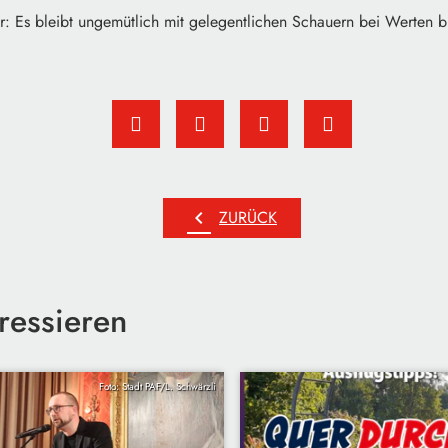
: Es bleibt ungemütlich mit gelegentlichen Schauern bei Werten bi
chevron_left
ZURÜCK
ressieren
Foto: Stadt PAF/L. Schwärzli