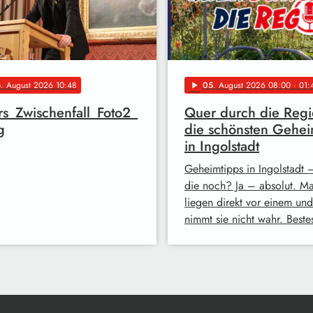
6
. August 2026 10:48
05
. August 2026 08:00
· 01:
play_arrow
rs_Zwischenfall_Foto2_
Quer durch die Regi
g
die schönsten Gehei
in Ingolstadt
Geheimtipps in Ingolstadt –
die noch? Ja – absolut. M
liegen direkt vor einem un
nimmt sie nicht wahr. Best