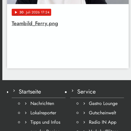
30
. Juli 2026 17:24
play_arrow
Teambild_Ferry.png
Startseite
Service
Nachrichten
Gastro Lounge
Lokalreporter
Gutscheinwelt
Tipps und Infos
Radio IN App