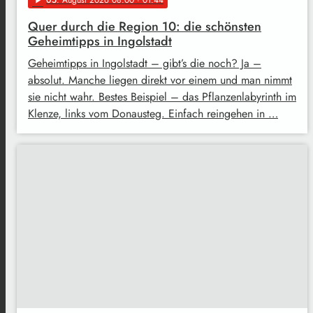
05
. August 2026 08:00
· 01:44
play_arrow
Quer durch die Region 10: die schönsten
Geheimtipps in Ingolstadt
Geheimtipps in Ingolstadt – gibt’s die noch? Ja –
absolut. Manche liegen direkt vor einem und man nimmt
sie nicht wahr. Bestes Beispiel – das Pflanzenlabyrinth im
Klenze, links vom Donausteg. Einfach reingehen in …