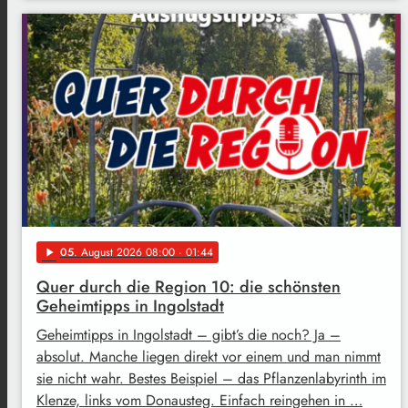
05
. August 2026 08:00
· 01:44
play_arrow
Quer durch die Region 10: die schönsten
Geheimtipps in Ingolstadt
Geheimtipps in Ingolstadt – gibt’s die noch? Ja –
absolut. Manche liegen direkt vor einem und man nimmt
sie nicht wahr. Bestes Beispiel – das Pflanzenlabyrinth im
Klenze, links vom Donausteg. Einfach reingehen in …