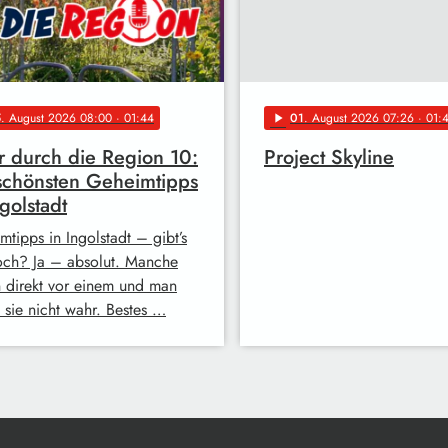
5
. August 2026 08:00
· 01:44
01
. August 2026 07:26
· 01:
play_arrow
 durch die Region 10:
Project Skyline
schönsten Geheimtipps
ngolstadt
mtipps in Ingolstadt – gibt’s
och? Ja – absolut. Manche
n direkt vor einem und man
 sie nicht wahr. Bestes …