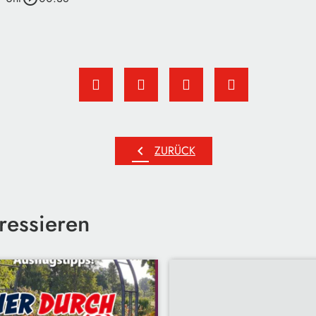
chevron_left
ZURÜCK
ressieren