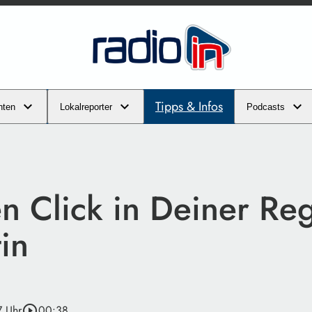
Tipps & Infos
hten
Lokalreporter
Podcasts
n Click in Deiner Reg
in
7 Uhr
play_circle_outline
00:38