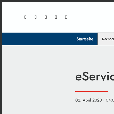
Startseite
Nachric
eServi
02. April 2020
· 04: