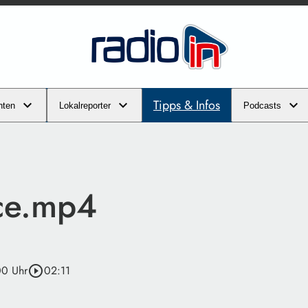
Tipps & Infos
hten
Lokalreporter
Podcasts
ce.mp4
00 Uhr
play_circle_outline
02:11