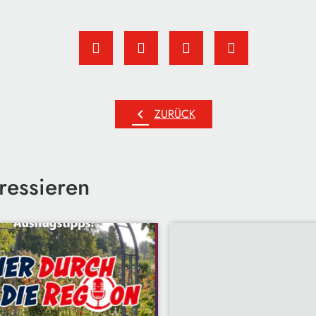
chevron_left
ZURÜCK
ressieren