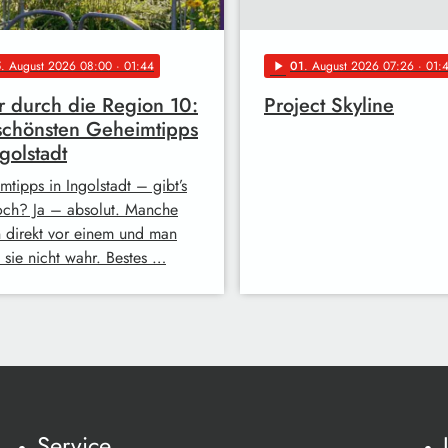
5
. August 2026 08:00
· 01:44
01
. August 2026 07:26
· 01:
play_arrow
 durch die Region 10:
Project Skyline
schönsten Geheimtipps
ngolstadt
mtipps in Ingolstadt – gibt’s
och? Ja – absolut. Manche
n direkt vor einem und man
 sie nicht wahr. Bestes …
Service