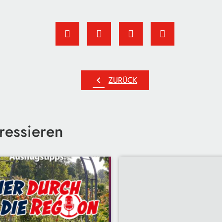
chevron_left
ZURÜCK
ressieren