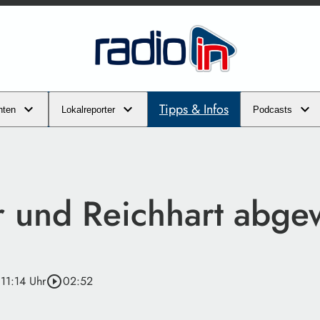
Tipps & Infos
hten
Lokalreporter
Podcasts
 und Reichhart abge
 11:14 Uhr
play_circle_outline
02:52