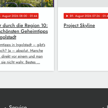
5
. August 2026 08:00
· 01:44
01
. August 2026 07:26
· 01:
play_arrow
 durch die Region 10:
Project Skyline
schönsten Geheimtipps
ngolstadt
mtipps in Ingolstadt – gibt’s
och? Ja – absolut. Manche
n direkt vor einem und man
 sie nicht wahr. Bestes …
Service