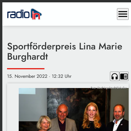
menu
Sportförderpreis Lina Marie
Burghardt
headphones
chrome_reader_mode
15. November 2022
· 12:32 Uhr
Foto: Stadt Ingolstadt/Schalles