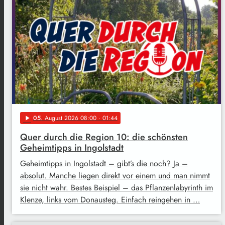
05
. August 2026 08:00
· 01:44
play_arrow
Quer durch die Region 10: die schönsten
Geheimtipps in Ingolstadt
Geheimtipps in Ingolstadt – gibt’s die noch? Ja –
absolut. Manche liegen direkt vor einem und man nimmt
sie nicht wahr. Bestes Beispiel – das Pflanzenlabyrinth im
Klenze, links vom Donausteg. Einfach reingehen in …