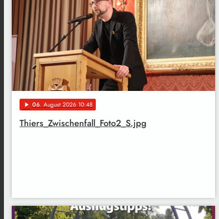
06
. August 2026 10:48
play_arrow
Thiers_Zwischenfall_Foto2_S.jpg