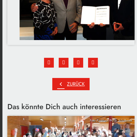
chevron_left
ZURÜCK
Das könnte Dich auch interessieren
Foto: Funkhaus IN/O. Scholtyssek