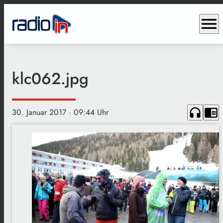
menu
klc062.jpg
headphones
chrome_reader_mode
30. Januar 2017
· 09:44 Uhr