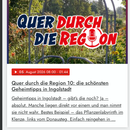
05
. August 2026 08:00
· 01:44
play_arrow
Quer durch die Region 10: die schönsten
Geheimtipps in Ingolstadt
Geheimtipps in Ingolstadt – gibt’s die noch? Ja –
absolut. Manche liegen direkt vor einem und man nimmt
sie nicht wahr. Bestes Beispiel – das Pflanzenlabyrinth im
Klenze, links vom Donausteg. Einfach reingehen in …