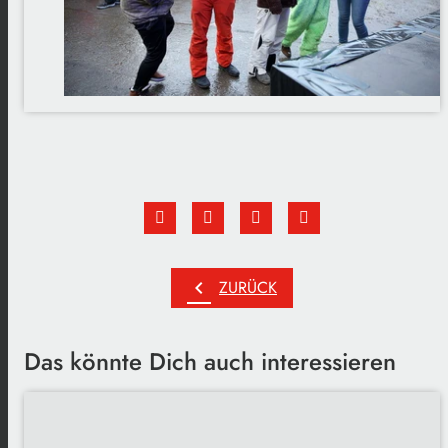
chevron_left
ZURÜCK
Das könnte Dich auch interessieren