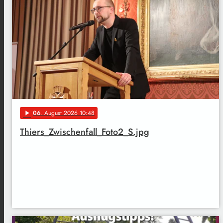
06
. August 2026 10:48
play_arrow
Thiers_Zwischenfall_Foto2_S.jpg